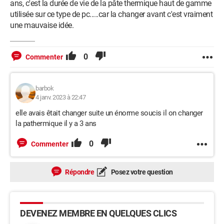
ans, c'est la durée de vie de la pâte thermique haut de gamme
NewSchemeGuid
utilisée sur ce type de pc.....car la changer avant c'est vraiment
{6fecc5ae-f350-48a5-b669-b472cb895ccf}
une mauvaise idée.
Je vois pas bien d'où elle vient rien sur internet^^' et j'ai
chercher:) si des personne on la solution ou peuve me dire
0
comment réparer le problème je suis tout oui :)
Commenter
Bonne soirée/journée <3
barbok
4 janv. 2023 à 22:47
elle avais êtait changer suite un énorme soucis il on changer
la pathermique il y a 3 ans
0
Commenter
Répondre
Posez votre question
DEVENEZ MEMBRE EN QUELQUES CLICS