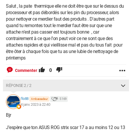
-
TimeCreated
[
SystemTime
]2023-01-04T20:13:00.3115422Z
Salut , la pate thermique elle ne doit être que sur le dessus du
processeur et pas débordés sur les pin du processeur, alors
EventRecordID
14995
pour nettoyer ce merdier faut des produits . D'autres part
quand tu remontes tout le merdier faut être sur que une
Correlation
attache n'est pas casser est toujours bonne , car
contrairement à ce que l'on peut voir ce ne sont que des
-
Execution
[
ProcessID
]1464[
ThreadID
]21744
attaches rapides et qui vieillisse mal et pas du tous fait pour
être ôter à chaque fois que tu as une lubie de nettoyage de
Channel
System
printemps
Computer
serveur-one
0
Commenter
-
Security
[
UserID
]S-1-5-18
-
EventData
RÉPONSE 2 / 2
ProcessPath
C:\Program Files\ASUS\ARMOURY CRATE
flo88
5 169
Ambassadeur
Service\ArmouryCrate.UserSessionHelper.exe
4 janv. 2023 à 22:40
ProcessPid
7016
Bjr
OldSchemeGuid
J'espère que ton ASUS ROG strix scar 17 a au moins 12 ou 13
{6fecc5ae-f350-48a5-b669-b472cb895ccf}