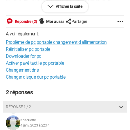
PC portable ASUS ROG strix scar 17, en cherchant dans
Afficher la suite
observateur d'évènements j'ai trouver ça à chaque fois qu'il y
a le problème.
Répondre (2)
Moi aussi
Partager
-
System
A voir également:
-
Provider
[
Name
]Microsoft-Windows-UserModePowerService[
Problème de pc portable changement d'allimentation
Guid
]{ce8dee0b-d539-4000-b0f8-77bed049c590}
Réinitialiser pc portable
Downloader for pc
EventID
12
Activer pavé tactile pc portable
Changement dns
Version
0
Changer disque dur pc portable
Level
4
2 réponses
Task
10
RÉPONSE 1 / 2
Opcode
0
Kcaouette
Keywords
0x4000000000000000
4 janv. 2023 à 22:14