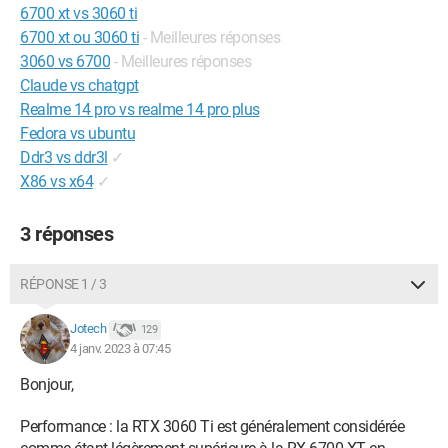
6700 xt vs 3060 ti
6700 xt ou 3060 ti
- Meilleures réponses
3060 vs 6700
- Meilleures réponses
Claude vs chatgpt
Realme 14 pro vs realme 14 pro plus
Fedora vs ubuntu
Ddr3 vs ddr3l
✓
X86 vs x64
✓
3 réponses
RÉPONSE 1 / 3
Jotech
129
4 janv. 2023 à 07:45
Bonjour,
Performance : la RTX 3060 Ti est généralement considérée