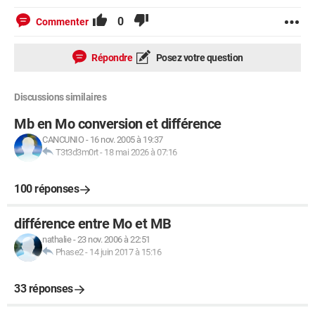
0
Commenter
Répondre
Posez votre question
Discussions similaires
Mb en Mo conversion et différence
CANCUNIO
-
16 nov. 2005 à 19:37
T3t3d3m0rt
-
18 mai 2026 à 07:16
100 réponses
différence entre Mo et MB
nathalie
-
23 nov. 2006 à 22:51
Phase2
-
14 juin 2017 à 15:16
33 réponses