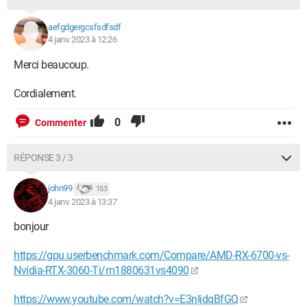
aefgdgergcsfsdfsdf
4 janv. 2023 à 12:26
Merci beaucoup.
Cordialement.
0
Commenter
RÉPONSE 3 / 3
john99
153
4 janv. 2023 à 13:37
bonjour
https://gpu.userbenchmark.com/Compare/AMD-RX-6700-vs-
Nvidia-RTX-3060-Ti/m1880631vs4090
https://www.youtube.com/watch?v=E3nIjdqBfGQ