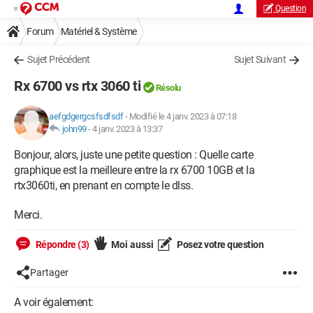
Question
Forum
Matériel & Système
Sujet Précédent
Sujet Suivant
Rx 6700 vs rtx 3060 ti
Résolu
aefgdgergcsfsdfsdf
-
Modifié le 4 janv. 2023 à 07:18
john99
-
4 janv. 2023 à 13:37
Bonjour, alors, juste une petite question : Quelle carte
graphique est la meilleure entre la rx 6700 10GB et la
rtx3060ti, en prenant en compte le dlss.
Merci.
Répondre (3)
Moi aussi
Posez votre question
Partager
A voir également: