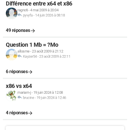
Différence entre x64 et x86
ragnoti
-
4 mai 2009 à 20:04
pyvyfa
-
14 juin 2026 à 08:18
49 réponses
Question 1 Mb = ?Mo
allosme
-
23 août 2009 à 21:12
Kayzer54
-
23 août 2009 à 22:11
6 réponses
x86 vs x64
mariam-j
-
19 juin 2024 à 12:08
brucine
-
19 juin 2024 à 12:46
4 réponses