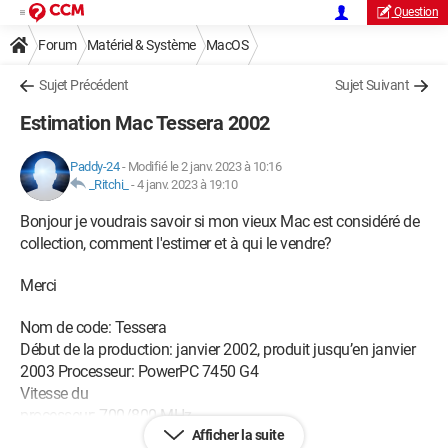
Question
Forum
Matériel & Système
MacOS
Sujet Précédent
Sujet Suivant
Estimation Mac Tessera 2002
Paddy-24
-
Modifié le 2 janv. 2023 à 10:16
_Ritchi_
-
4 janv. 2023 à 19:10
Bonjour je voudrais savoir si mon vieux Mac est considéré de
collection, comment l'estimer et à qui le vendre?
Merci
Nom de code: Tessera
Début de la production: janvier 2002, produit jusqu’en janvier
2003 Processeur: PowerPC 7450 G4
Vitesse du
processeur: 700/800 MHz
Afficher la suite
Disque dur: 60 GB