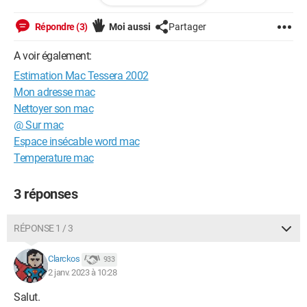
Numéro de série: QT31039FP19 - Modèle M8570 - Produit à
Taiwan
Répondre (3)
Moi aussi
Partager
A voir également:
Estimation Mac Tessera 2002
Mon adresse mac
Nettoyer son mac
@ Sur mac
Espace insécable word mac
Temperature mac
3 réponses
RÉPONSE 1 / 3
Clarckos
933
2 janv. 2023 à 10:28
Salut.