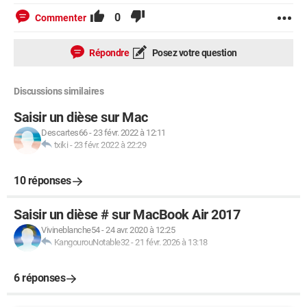
0
Commenter
Répondre
Posez votre question
Discussions similaires
Saisir un dièse sur Mac
Descartes66
-
23 févr. 2022 à 12:11
txiki
-
23 févr. 2022 à 22:29
10 réponses
Saisir un dièse # sur MacBook Air 2017
Vivineblanche54
-
24 avr. 2020 à 12:25
KangourouNotable32
-
21 févr. 2026 à 13:18
6 réponses