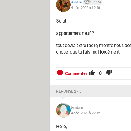
brupala
14 453
4 déc. 2022 à 19:48
Salut,
appartement neuf ?
tout devrait être facile, montre nous d
chose que tu fais mal forcément.
0
Commenter
RÉPONSE 2 / 6
tomtom
4 déc. 2022 à 22:12
Hello,