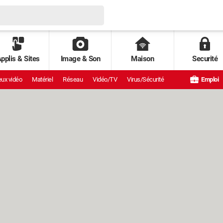
pplis & Sites
Image & Son
Maison
Securité
ux vidéo
Matériel
Réseau
Vidéo/TV
Virus/Sécurité
Emploi