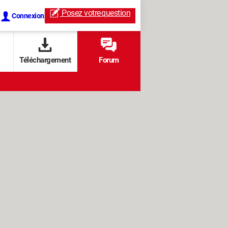
Posez votre
question
Connexion
Téléchargement
Forum