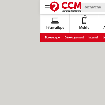
Informatique
Mobile
A
Bureautique
Développement
Internet
Je