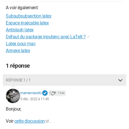
A voir également:
Subsubsubsection latex
Espace insécable latex
Antislash latex
Défaut du package inputenc avec LaTeX ?
✓
Latex pour mac
Annexe latex
1 réponse
RÉPONSE 1 / 1
mamiemando
7 944
5 déc. 2022 à 11:45
Bonjour,
Voir
cette discussion
.