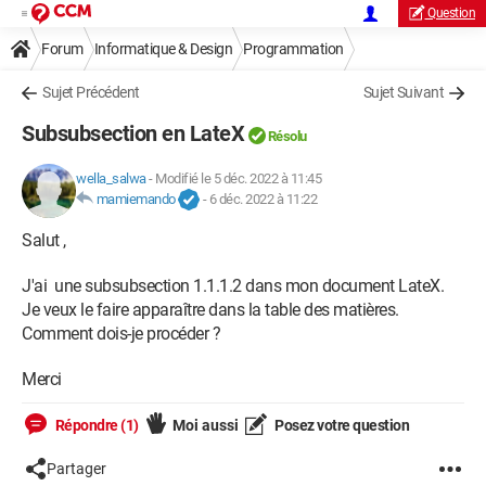
Question
Forum
Informatique & Design
Programmation
Sujet Précédent
Sujet Suivant
Subsubsection en LateX
Résolu
wella_salwa
-
Modifié le 5 déc. 2022 à 11:45
mamiemando
-
6 déc. 2022 à 11:22
Salut ,
J'ai une subsubsection 1.1.1.2 dans mon document LateX.
Je veux le faire apparaître dans la table des matières.
Comment dois-je procéder ?
Merci
Répondre (1)
Moi aussi
Posez votre question
Partager