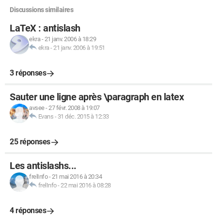
Discussions similaires
LaTeX : antislash
ekra
-
21 janv. 2006 à 18:29
ekra
-
21 janv. 2006 à 19:51
3 réponses
Sauter une ligne après \paragraph en latex
avsee
-
27 févr. 2008 à 19:07
Evans
-
31 déc. 2015 à 12:33
25 réponses
Les antislashs...
frelInfo
-
21 mai 2016 à 20:34
frelInfo
-
22 mai 2016 à 08:28
4 réponses