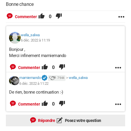
Bonne chance
0
Commenter
wella_salwa
6 déc. 2022 à 11:19
Bonjour ,
Merci infinement mamiemando
0
Commenter
mamiemando
>
wella_salwa
7 944
6 déc. 2022 à 11:22
De rien, bonne continuation :-)
0
Commenter
Répondre
Posez votre question