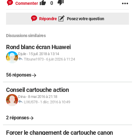
0
Commenter
Répondre
Posez votre question
Discussions similaires
Rond blanc écran Huawei
Djule
-
15 juil. 2018 à 13:14
Titoune1973
-
6 juin 2026 à 11:24
56 réponses
Conseil cartouche action
Dina
-
8 mai 2016 à 21:18
LIXUS78
-
1 déc. 2016 à 10:49
2 réponses
Forcer le changement de cartouche canon