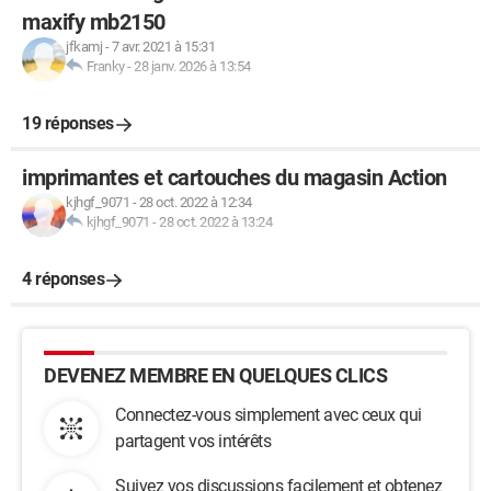
maxify mb2150
jfkamj
-
7 avr. 2021 à 15:31
Franky
-
28 janv. 2026 à 13:54
19 réponses
imprimantes et cartouches du magasin Action
kjhgf_9071
-
28 oct. 2022 à 12:34
kjhgf_9071
-
28 oct. 2022 à 13:24
4 réponses
DEVENEZ MEMBRE EN QUELQUES CLICS
Connectez-vous simplement avec ceux qui
partagent vos intérêts
Suivez vos discussions facilement et obtenez