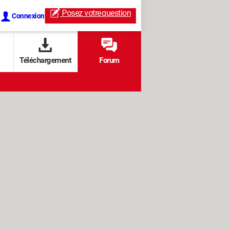
Posez votre
question
Connexion
Téléchargement
Forum