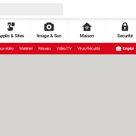
pplis & Sites
Image & Son
Maison
Securité
ux vidéo
Matériel
Réseau
Vidéo/TV
Virus/Sécurité
Emploi