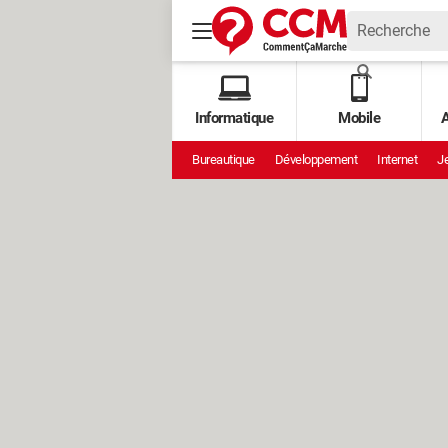
Informatique
Mobile
A
Bureautique
Développement
Internet
Je