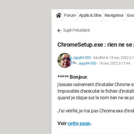
Forum
Applis & Sites
Navigateur
Goo
Sujet Précédent
ChromeSetup.exe : rien ne se 
Japy84-500
-
Modifié le 18 nov. 2022 à 
Japy84-500
-
18 nov. 2022 à 17:44
***** Bonjour.
j'essaie vainement d'installer Chrome
Impossible d'exécuter le fichier d'inst
quand je clique sur le nom rien ne se 
J'ai vérifié, je n'ai pas Chrome.exe d'in
Voir
cette page
.