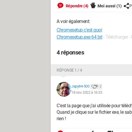
Répondre (4)
Moi aussi
(1)
P
A voir également:
Chromesetup c'est quoi
Chromesetup.exe 64 bit
- Télécharger -
4 réponses
RÉPONSE 1 / 4
Japy84-500
2
18 nov. 2022 à 16:33
C'est la page que j'ai utilisée pour tél
Quand je clique sur le fichier exe, le s
rien !