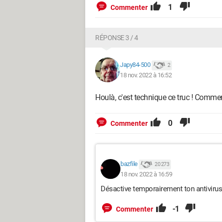
1
Commenter
RÉPONSE 3 / 4
Japy84-500
2
18 nov. 2022 à 16:52
Houlà, c'est technique ce truc ! Commen
0
Commenter
bazfile
20 273
18 nov. 2022 à 16:59
Désactive temporairement ton antivirus 
-1
Commenter