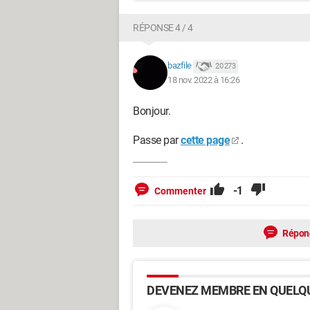
RÉPONSE 4 / 4
bazfile
20 273
18 nov. 2022 à 16:26
Bonjour.
Passe par
cette page
.
-1
Commenter
Répon
DEVENEZ MEMBRE EN QUELQU