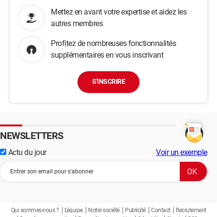
    if (window.settings.showChats === "0") return;

Mettez en avant votre expertise et aidez les
})

autres membres
// New gift received

Profitez de nombreuses fonctionnalités
connection.on('gift', (data) => {

supplémentaires en vous inscrivant
    if (!isPendingStreak(data) && data.diamondCount 
> 0) {

S'INSCRIRE
        diamondsCount += (data.diamondCount * 
data.repeatCount);

        updateRoomStats();

        test(data);

    }

NEWSLETTERS
Actu du jour
Voir un exemple
    if (window.settings.showGifts === "0") return;

})

// share, follow

connection.on('social', (data) => {

    if (window.settings.showFollows === "0") 
Qui sommes-nous ?
L'équipe
Notre société
Publicité
Contact
Recrutement