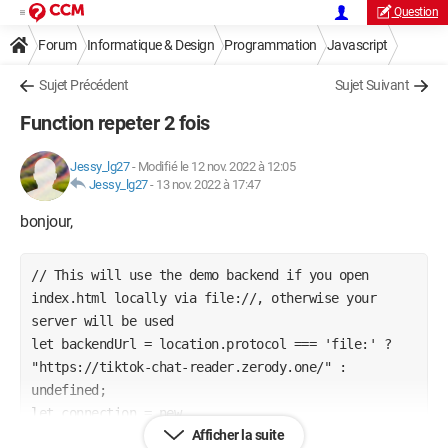
Question
Forum
Informatique & Design
Programmation
Javascript
Sujet Précédent
Sujet Suivant
Function repeter 2 fois
Jessy_lg27
-
Modifié le 12 nov. 2022 à 12:05
Jessy_lg27
-
13 nov. 2022 à 17:47
bonjour,
// This will use the demo backend if you open 
index.html locally via file://, otherwise your 
server will be used

let backendUrl = location.protocol === 'file:' ? 
"https://tiktok-chat-reader.zerody.one/" : 
undefined;

let connection = new 
Afficher la suite
TikTokIOConnection(backendUrl);
