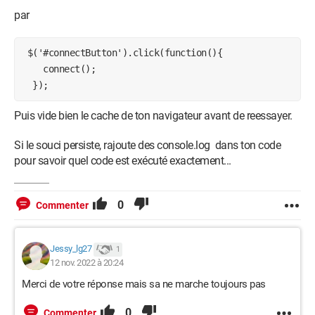
function test(data){

par
    if (data.giftName == 'Rose'){

        pv--;

        console.log(pv)

 $('#connectButton').click(function(){

        $('#pv').html(`${pv} PV`)

    connect();

        $('#bar').val(pv)

  });
        // 
document.getElementById('animal').style.marginTop = 
Puis vide bien le cache de ton navigateur avant de reessayer.
"2%";

Si le souci persiste, rajoute des console.log dans ton code
        //         setTimeout(() => {

pour savoir quel code est exécuté exactement...
        //             
document.getElementById('animal').style.marginTop = 
"1%";

0
Commenter
        //             var audio = new 
Audio('pig.wav');

    //audio.play();

Jessy_lg27
1
     //           }, 50);

12 nov. 2022 à 20:24
    }else if (data.giftName == 'TikTok'){

Merci de votre réponse mais sa ne marche toujours pas
        pv--;

        $('#pv').html(`${pv} PV`)

0
Commenter