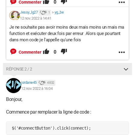
0
Commenter
        }).catch(errorMessage => {

Jessy_lg27
>
yg_be
1
            $('#stateText').text(errorMessage);

12 nov. 2022 à 14:41
Je ne souhaite pas avoir moins deux mais moins un mais ma
            // schedule next try if obs username 
function et exécuter deux fois par erreur Alors que pourtant
set

dans mon code je l'appelle qu'une fois
            if (window.settings.username) {

0
                setTimeout(() => {

Commenter
connect(window.settings.username);

RÉPONSE 2 / 2
                }, 30000);

            }

jordane45
4 832
        })

12 nov. 2022 à 16:04
Bonjour,
    } else {

        alert('no username entered');

Commence par remplacer la ligne de code :
    }

}

 $('#connectButton').click(connect);