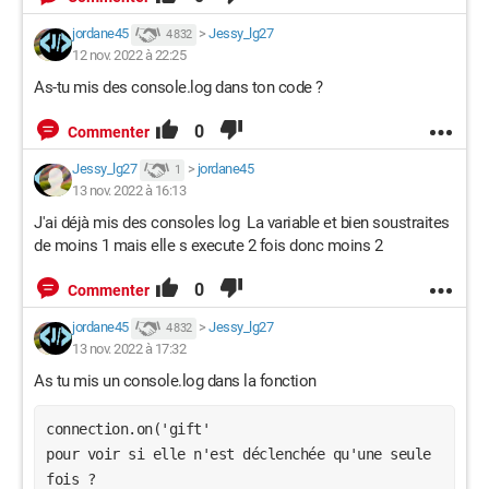
        $('#bar').val(pv)

jordane45
>
Jessy_lg27
4 832
       // 
12 nov. 2022 à 22:25
document.getElementById('animal').style.marginTop = 
As-tu mis des console.log dans ton code ?
"2%";

       // setTimeout(() => {

0
Commenter
       // 
document.getElementById('animal').style.marginTop = 
Jessy_lg27
>
jordane45
1
"1%";

13 nov. 2022 à 16:13
       // var audio = new Audio('pig.wav');

J'ai déjà mis des consoles log La variable et bien soustraites
    // audio.play();

de moins 1 mais elle s execute 2 fois donc moins 2
     //   }, 50);

0
    }

Commenter
jordane45
>
Jessy_lg27
4 832
}

13 nov. 2022 à 17:32
As tu mis un console.log dans la fonction
// Prevent Cross site scripting (XSS)

connection.on('gift'   

function sanitize(text) {

pour voir si elle n'est déclenchée qu'une seule 
    return text.replace(/</g, '<')

fois ?