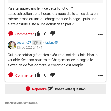
}

Puis un autre dans le IF de cette fonction ?
function updateRoomStats() {

La soustraction se fait deux fois nous dis tu .. les deux en
    $('#roomStats').html(`Viewers: 
même temps ou une au chargement de la page .. puis une
<b>${viewerCount.toLocaleString()}</b> Likes: 
autre ensuite suite à une action de ta part ?
<b>${likeCount.toLocaleString()}</b> Earned 
0
Commenter
Diamonds: <b>${diamondsCount.toLocaleString()}
</b>`)

Jessy_lg27
>
jordane45
1
}

13 nov. 2022 à 17:47
Oui la condition gift et bien exécuté aussi deux fois, NonLa
function generateUsernameLink(data) {

variable n'est pas soustraite Chargement de la page elle
    return `<a class="usernamelink" 
s'exécute de fois compte la condition est remplie
href="https://www.tiktok.com/@${data.uniqueId}" 
target="_blank">${data.uniqueId}</a>`;

0
Commenter
}

Répondre
Posez votre question
function isPendingStreak(data) {

    return data.giftType === 1 && !data.repeatEnd;

Discussions similaires
}
