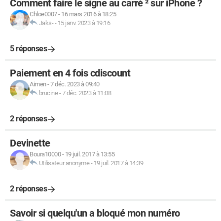
Comment faire le signe au carré ² sur iPhone ?
// viewer stats

Chloe0007
-
16 mars 2016 à 18:25
connection.on('roomUser', (msg) => {

Jaks-
-
15 janv. 2023 à 19:16
    if (typeof msg.viewerCount === 'number') {

        viewerCount = msg.viewerCount;

5 réponses
        updateRoomStats();

    }

Paiement en 4 fois cdiscount
})

Aimen
-
7 déc. 2023 à 09:40
brucine
-
7 déc. 2023 à 11:08
// like stats

connection.on('like', (msg) => {

2 réponses
    if (typeof msg.totalLikeCount === 'number') {

        likeCount = msg.totalLikeCount;

Devinette
        updateRoomStats();

    }

Boura10000
-
19 juil. 2017 à 13:55
Utilisateur anonyme
-
19 juil. 2017 à 14:39
    if (window.settings.showLikes === "0") return;

2 réponses
    if (typeof msg.likeCount === 'number') {

Savoir si quelqu'un a bloqué mon numéro
    }
