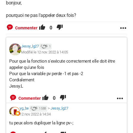
})

bonjour,
function connect() {

pourquoi ne pas l'appeler deux fois?
    let uniqueId = window.settings.username || 
$('#uniqueIdInput').val();

0
Commenter
    if (uniqueId !== '') {

Jessy_lg27
1
        $('#stateText').text('Connecting...');

Modifié le 12 nov. 2022 à 14:05
Pour que la fonction s'exécute correctement elle doit être
        connection.connect(uniqueId, {

appeler qu'une fois
            enableExtendedGiftInfo: true

Pour que la variable pv perde -1 et pas -2
        }).then(state => {

Cordialement
            $('#stateText').text(`Connected to 
Jessy.L
roomId ${state.roomId}`);

0
Commenter
            // reset stats

yg_be
>
Jessy_lg27
1 588
            viewerCount = 0;

12 nov. 2022 à 14:34
            likeCount = 0;

tu peux alors dupliquer la ligne pv--;
            diamondsCount = 0;

            updateRoomStats();
