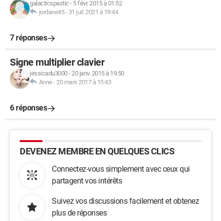
})

galacticspastic
-
5 févr. 2015 à 01:52
jordane45
-
31 juil. 2021 à 19:44
// Member join

let joinMsgDelay = 0;

7 réponses
connection.on('member', (msg) => {

    if (window.settings.showJoins === "0") return;

Signe multiplier clavier
jessicadu3000
-
20 janv. 2015 à 19:50
    let addDelay = 250;

Anne
-
20 mars 2017 à 15:43
    if (joinMsgDelay > 500) addDelay = 100;

    if (joinMsgDelay > 1000) addDelay = 0;

6 réponses
    joinMsgDelay += addDelay;

    setTimeout(() => {

DEVENEZ MEMBRE EN QUELQUES CLICS
        joinMsgDelay -= addDelay;

Connectez-vous simplement avec ceux qui
    }, joinMsgDelay);

partagent vos intérêts
})

Suivez vos discussions facilement et obtenez
// New chat comment received

plus de réponses
connection.on('chat', (msg) => {
