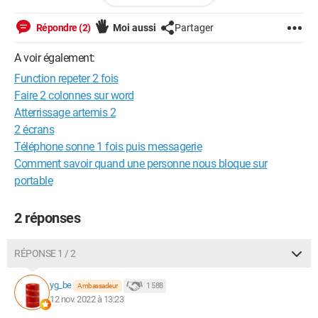
// Counter

Répondre (2)
Moi aussi
Partager
let viewerCount = 0;

A voir également:
let likeCount = 0;

let diamondsCount = 0;

Function repeter 2 fois
let pv = 10;

Faire 2 colonnes sur word
Atterrissage artemis 2
// These settings are defined by obs.html

2 écrans
if (!window.settings) window.settings = {};

Téléphone sonne 1 fois puis messagerie
Comment savoir quand une personne nous bloque sur
$(document).ready(() => {

portable
    $('#connectButton').click(connect);

    $('#uniqueIdInput').on('keyup', function (e) {

2 réponses
        if (e.key === 'Enter') {

            connect();

        }

RÉPONSE 1 / 2
    });

yg_be
1 588
Ambassadeur
12 nov. 2022 à 13:23
    if (window.settings.username) connect();
