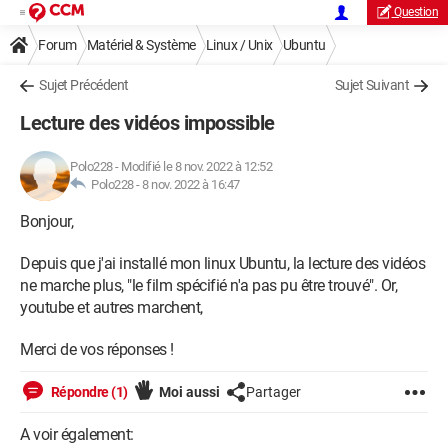
Question
Forum
Matériel & Système
Linux / Unix
Ubuntu
Sujet Précédent
Sujet Suivant
Lecture des vidéos impossible
Polo228
-
Modifié le 8 nov. 2022 à 12:52
Polo228 -
8 nov. 2022 à 16:47
Bonjour,
Depuis que j'ai installé mon linux Ubuntu, la lecture des vidéos
ne marche plus, "le film spécifié n'a pas pu être trouvé". Or,
youtube et autres marchent,
Merci de vos réponses !
Répondre (1)
Moi aussi
Partager
A voir également: