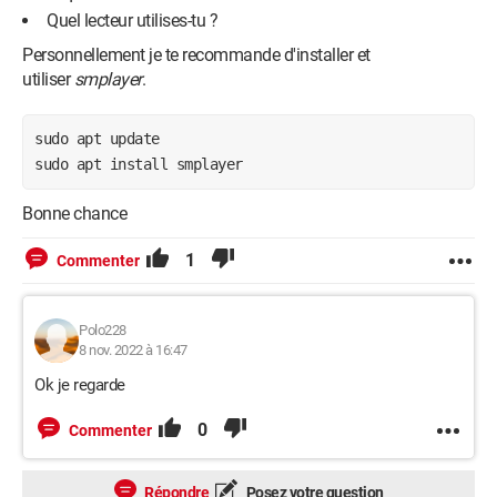
Quel lecteur utilises-tu ?
Personnellement je te recommande d'installer et
utiliser
smplayer
.
sudo apt update

sudo apt install smplayer
Bonne chance
1
Commenter
Polo228
8 nov. 2022 à 16:47
Ok je regarde
0
Commenter
Répondre
Posez votre question