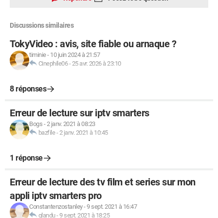
Discussions similaires
TokyVideo : avis, site fiable ou arnaque ?
timinie
-
10 juin 2024 à 21:57
Cinephile06
-
25 avr. 2026 à 23:10
8 réponses
Erreur de lecture sur iptv smarters
Bogs
-
2 janv. 2021 à 08:23
bazfile
-
2 janv. 2021 à 10:45
1 réponse
Erreur de lecture des tv film et series sur mon
appli iptv smarters pro
Constantenzostanley
-
9 sept. 2021 à 16:47
glandu
-
9 sept. 2021 à 18:25