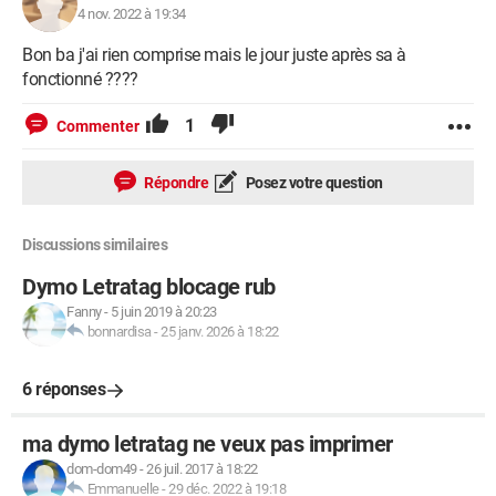
4 nov. 2022 à 19:34
Bon ba j'ai rien comprise mais le jour juste après sa à
fonctionné ????
1
Commenter
Répondre
Posez votre question
Discussions similaires
Android / Chrome 107.0.0.0
Dymo Letratag blocage rub
Fanny
-
5 juin 2019 à 20:23
bonnardisa
-
25 janv. 2026 à 18:22
6 réponses
ma dymo letratag ne veux pas imprimer
dom-dom49
-
26 juil. 2017 à 18:22
Emmanuelle
-
29 déc. 2022 à 19:18