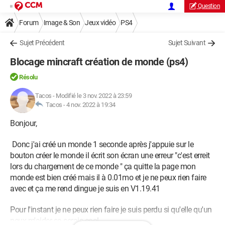
Question
Forum
Image & Son
Jeux vidéo
PS4
Sujet Précédent
Sujet Suivant
Blocage mincraft création de monde (ps4)
Résolu
Tacos
-
Modifié le 3 nov. 2022 à 23:59
Tacos -
4 nov. 2022 à 19:34
Bonjour,
Donc j'ai créé un monde 1 seconde après j'appuie sur le
bouton créer le monde il écrit son écran une erreur "c'est erreit
lors du chargement de ce monde " ça quitte la page mon
monde est bien créé mais il à 0.01mo et je ne peux rien faire
avec et ça me rend dingue je suis en V1.19.41
Pour l'instant je ne peux rien faire je suis perdu si qu'elle qu'un
peux m'aider sa serais cool