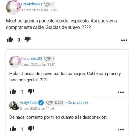
Coriandres83
1
31 oct. 2022 a las 19:19
Muchas gracias por esta rápida respuesta. Así que voy a
comprar este cable. Gracias de nuevo. ????
0
Coriandres83
1
5 nov. 2022 a las 11:01
Hola. Gracias de nuevo por tus consejos. Cable comprado y
funciona genial. ????
1
Andy31200
>
Coriandres83
12 205
5 nov. 2022 a las 11:03
De nada, contento por ti, en cuanto a la desconexión.
1
.