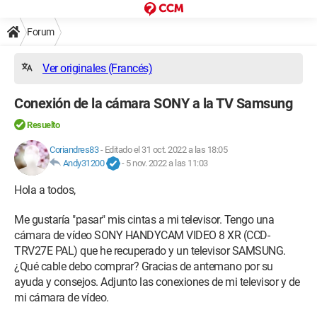
Forum
Ver originales (Francés)
Conexión de la cámara SONY a la TV Samsung
Resuelto
Coriandres83
-
Editado el 31 oct. 2022 a las 18:05
Andy31200
-
5 nov. 2022 a las 11:03
Hola a todos,
Me gustaría "pasar" mis cintas a mi televisor. Tengo una
cámara de vídeo SONY HANDYCAM VIDEO 8 XR (CCD-
TRV27E PAL) que he recuperado y un televisor SAMSUNG.
¿Qué cable debo comprar? Gracias de antemano por su
ayuda y consejos. Adjunto las conexiones de mi televisor y de
mi cámara de vídeo.