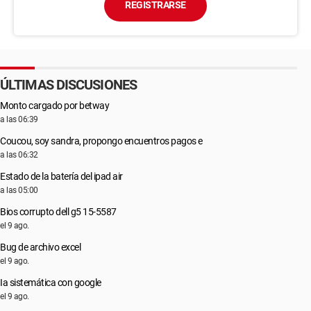
REGISTRARSE
ÚLTIMAS DISCUSIONES
Monto cargado por betway
a las 06:39
Coucou, soy sandra, propongo encuentros pagos e
a las 06:32
Estado de la batería del ipad air
a las 05:00
Bios corrupto dell g5 15-5587
el 9 ago.
Bug de archivo excel
el 9 ago.
Ia sistemática con google
el 9 ago.