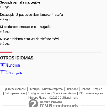
Segunda pantalla inaccesible
el 9 ago.
Desacoplar 2 ipados con la misma contraseña
el 9 ago.
Disco duro externo acceso denegado
el 9 ago.
Nuevo problema, esta vez de teléfono móvil...
el 9 ago.
OTROS IDIOMAS
🇬🇧
English
🇫🇷
Français
¿Quiénes somos?
El equipo
Nuestra empresa
Publicidad
Contact
Empleo
Datos personales
Configurar cookies
Condiciones de uso
RSS
Avisos legales
Groupe Figaro
©2025 CCM Benchmark