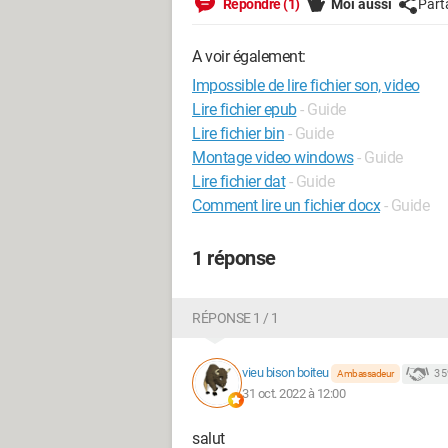
Répondre (1)
Moi aussi
Part
A voir également:
Impossible de lire fichier son, video
Lire fichier epub
- Guide
Lire fichier bin
- Guide
Montage video windows
- Guide
Lire fichier dat
- Guide
Comment lire un fichier docx
- Guide
1 réponse
RÉPONSE 1 / 1
vieu bison boiteu
3 
Ambassadeur
31 oct. 2022 à 12:00
salut