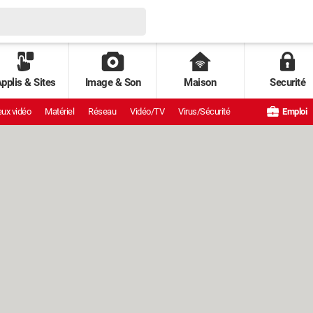
pplis & Sites
Image & Son
Maison
Securité
ux vidéo
Matériel
Réseau
Vidéo/TV
Virus/Sécurité
Emploi