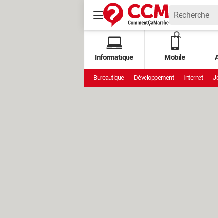
Informatique
Mobile
A
Bureautique
Développement
Internet
Je