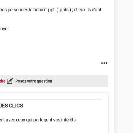
es personnes le fichier '.ppt' ( .ppts ) ; et eux ils n'ont
voyer
dre
Posez votre question
ES CLICS
t avec ceux qui partagent vos intérêts