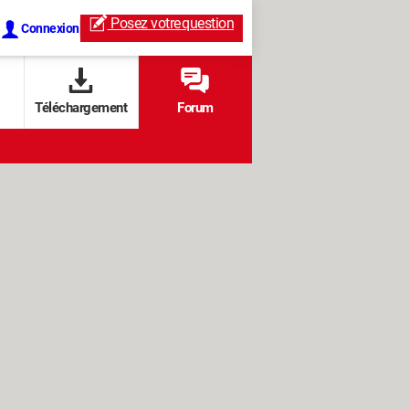
Posez votre
question
Connexion
Téléchargement
Forum