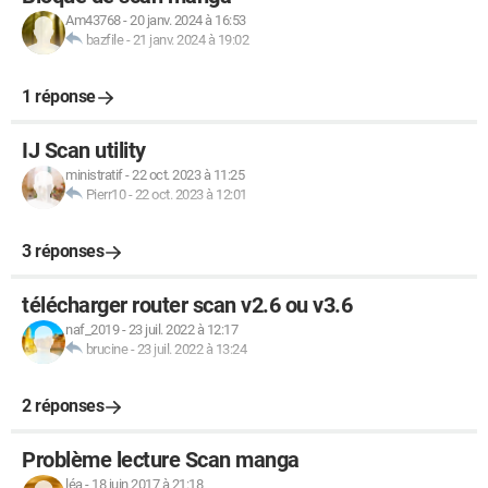
Am43768
-
20 janv. 2024 à 16:53
bazfile
-
21 janv. 2024 à 19:02
1 réponse
IJ Scan utility
ministratif
-
22 oct. 2023 à 11:25
Pierr10
-
22 oct. 2023 à 12:01
3 réponses
télécharger router scan v2.6 ou v3.6
naf_2019
-
23 juil. 2022 à 12:17
brucine
-
23 juil. 2022 à 13:24
2 réponses
Problème lecture Scan manga
léa
-
18 juin 2017 à 21:18