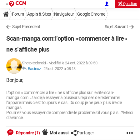
Question
Forum
Applis & Sites
Navigateur
Google Chrome
Sujet Précédent
Sujet Suivant
Scan-manga.com:l’option «commencer à lire»
ne s’affiche plus
Shoto-todoroki
-
Modifié le 24 oct. 2022 à 09:50
Radinoz
-
25 oct. 2022 à 08:13
Bonjour,
L’option « commencer à lire » ne s’affiche plus sur le site scan-
manga.com. J’ai déjà essayer à plusieurs reprises de redémarrer
l’appareil mais c’est toujours le cas. Du coup je ne peux plus lire de
mangas.
Pourriez vous essayer de comprendre le problème s’il vous plais…?Merci
d’avance.
Répondre (1)
Moi aussi
Partager