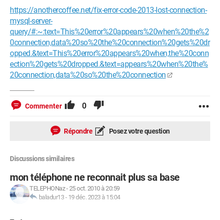
https://anothercoffee.net/fix-error-code-2013-lost-connection-
mysql-server-
query/#:~:text=This%20error%20appears%20when%20the%2
0connection,data%20so%20the%20connection%20gets%20dr
opped.&text=This%20error%20appears%20when,the%20conn
ection%20gets%20dropped.&text=appears%20when%20the%
20connection,data%20so%20the%20connection
0
Commenter
Répondre
Posez votre question
Discussions similaires
mon téléphone ne reconnait plus sa base
TELEPHONaz
-
25 oct. 2010 à 20:59
baladur13
-
19 déc. 2023 à 15:04