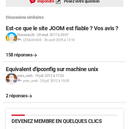
Répondre
Posez votre question
Discussions similaires
Est-ce que le site JOOM est fiable ? Vos avis ?
Nouveau26
-
28 sept. 2017 à 20:07
LESAUVAGE
-
26 août 2025 à 13:16
158 réponses
Equivalent d'ipconfig sur machine unix
yves_web
-
19 juil. 2012 à 17:26
yves_web
-
20 juil. 2012 à 10:05
2 réponses
DEVENEZ MEMBRE EN QUELQUES CLICS