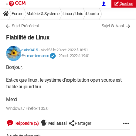
Question
Forum
Matériel & Système
Linux / Unix
Ubuntu
Sujet Précédent
Sujet Suivant
Fiabilité de Linux
claire0415
-
Modifié le 20 oct. 2022 à 18:51
mamiemando
-
20 oct. 2022 à 19:01
Bonjour,
Est-ce que linux , le système d'exploitation open source est
fiable aujourd'hui
Merci
Windows / Firefox 105.0
Répondre (2)
Moi aussi
Partager