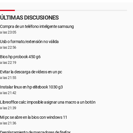
ÚLTIMAS DISCUSIONES
Compra de un teléfono inteligente samsung
a las 23:05
Usb o formato/extensión no válida
a las 22:56
Bios hp probook 450 g6
a las 22:19
Evitar la descarga de vídeos en un pc
a las 21:55
Instalar linux en hp elitebook 1030 g3
a las 21:42
Libreoffice calc: imposible asignar una macro a un botón
a las 21:39
Mi pc se abre en la bios con windows 11
a las 21:36
Desplazamiento de marcadores de firefox