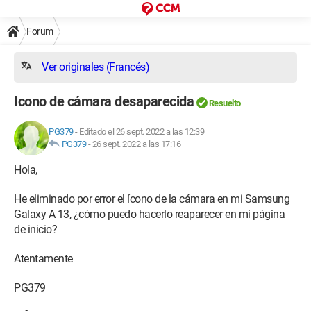
Forum
Ver originales (Francés)
Icono de cámara desaparecida
Resuelto
PG379
-
Editado el 26 sept. 2022 a las 12:39
PG379
-
26 sept. 2022 a las 17:16
Hola,
He eliminado por error el ícono de la cámara en mi Samsung
Galaxy A 13, ¿cómo puedo hacerlo reaparecer en mi página
de inicio?
Atentamente
PG379