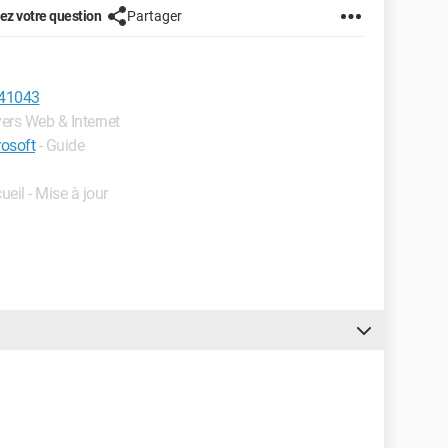
z votre question
Partager
41043
vers Web & Internet
rosoft
- Guide
ueil - Mise à jour