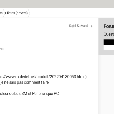
ts
Pilotes (drivers)
Forum
Sujet Suivant
Questi
:15
https://www.materiel.net/produit/202204130053.html )
t je ne sais pas comment faire.
troleur de bus SM et Périphérique PCI