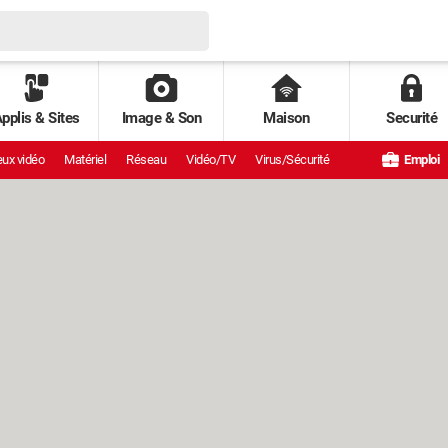
pplis & Sites
Image & Son
Maison
Securité
ux vidéo
Matériel
Réseau
Vidéo/TV
Virus/Sécurité
Emploi