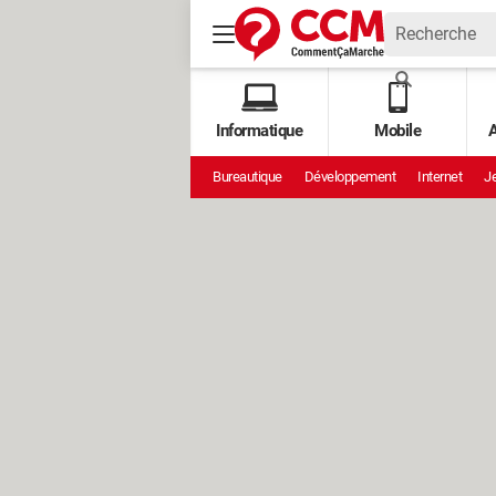
Informatique
Mobile
A
Bureautique
Développement
Internet
Je