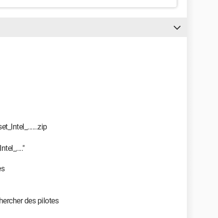
t_Intel_......zip
tel_...."
es
hercher des pilotes