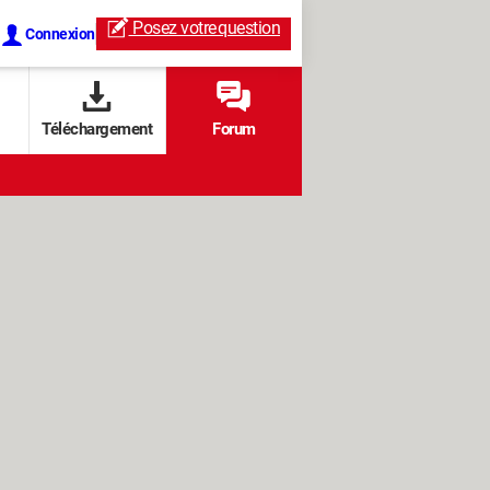
Posez votre
question
Connexion
Téléchargement
Forum