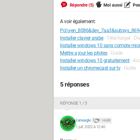
Répondre (5)
Moi aussi
Pose
A voir également:
Pci\ven_8086&dev_7aa3&subsys_869
Installer clavier arabe
- Télécharger - Di
Installer windows 10 sans compte mic
Mettre a jour les pilotes
- Guide
Installer windows 10 gratuitement
- Acc
Installer un chromecast sur tv
- Guide
5 réponses
RÉPONSE 1 / 5
kaneagle
14 689
1 juil. 2022 à 12:40