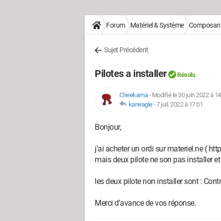
Forum
Matériel & Système
Composan
Sujet Précédent
Pilotes a installer
Résolu
Cheekama
-
Modifié le 30 juin 2022 à 14
kaneagle
-
7 juil. 2022 à 17:01
Bonjour,
j'ai acheter un ordi sur materiel.ne ( 
mais deux pilote ne son pas installer e
les deux pilote non installer sont : Con
Merci d'avance de vos réponse.