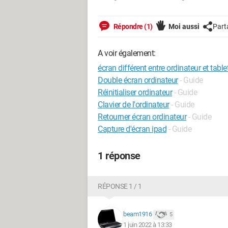
Répondre (1)
Moi aussi
Part
A voir également:
écran différent entre ordinateur et table
Double écran ordinateur
- Guide
Réinitialiser ordinateur
- Guide
Clavier de l'ordinateur
- Guide
Retourner écran ordinateur
- Guide
Capture d'écran ipad
- Guide
1 réponse
RÉPONSE 1 / 1
beam1916
5
1 juin 2022 à 13:33