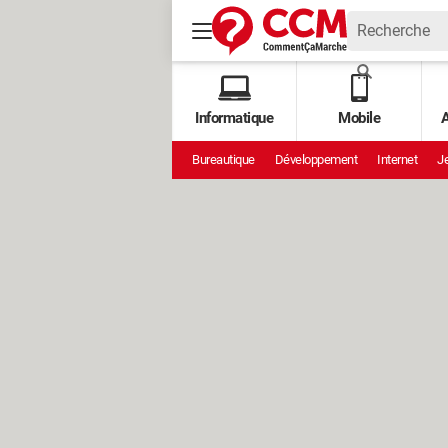
Informatique
Mobile
A
Bureautique
Développement
Internet
Je