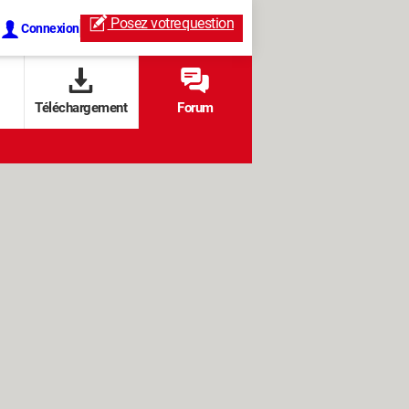
Posez votre
question
Connexion
Téléchargement
Forum