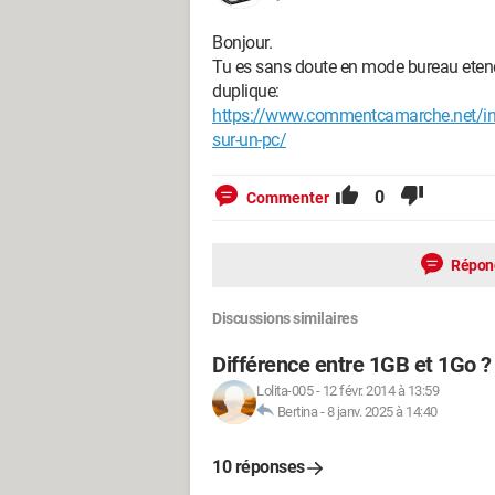
Bonjour.
Tu es sans doute en mode bureau etendu
duplique:
https://www.commentcamarche.net/inf
sur-un-pc/
0
Commenter
Répon
Discussions similaires
Différence entre 1GB et 1Go ?
Lolita-005
-
12 févr. 2014 à 13:59
Bertina
-
8 janv. 2025 à 14:40
10 réponses