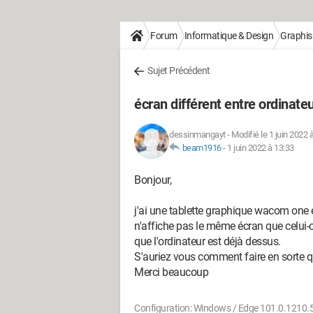
Forum
Informatique & Design
Graphi
Sujet Précédent
écran différent entre ordinateu
dessinmangayt
-
Modifié le 1 juin 2022 
beam1916
-
1 juin 2022 à 13:33
Bonjour,
j'ai une tablette graphique wacom one et
n'affiche pas le même écran que celui-ci
que l'ordinateur est déjà dessus.
S'auriez vous comment faire en sorte qu
Merci beaucoup
Configuration: Windows / Edge 101.0.1210.