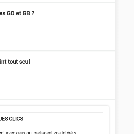
les GO et GB ?
int tout seul
ES CLICS
t avec ceux qui partagent vos intérêts