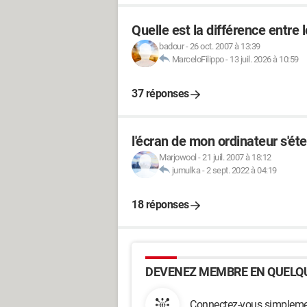
Quelle est la différence entre 
badour
-
26 oct. 2007 à 13:39
MarceloFilippo
-
13 juil. 2026 à 10:59
37 réponses
l'écran de mon ordinateur s'éte
Marjowool
-
21 juil. 2007 à 18:12
jumulka
-
2 sept. 2022 à 04:19
18 réponses
DEVENEZ MEMBRE EN QUELQU
Connectez-vous simplemen