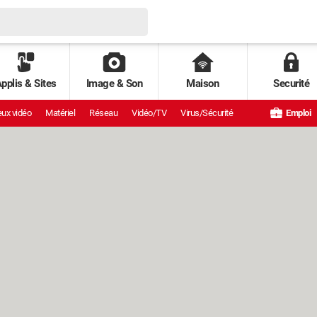
pplis & Sites
Image & Son
Maison
Securité
ux vidéo
Matériel
Réseau
Vidéo/TV
Virus/Sécurité
Emploi