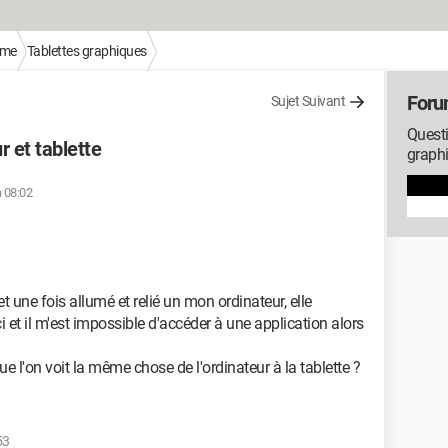
sme
Tablettes graphiques
Foru
Sujet Suivant
Questi
r et tablette
graph
à 08:02
 une fois allumé et relié un mon ordinateur, elle
 et il m'est impossible d'accéder à une application alors
e l'on voit la même chose de l'ordinateur à la tablette ?
53