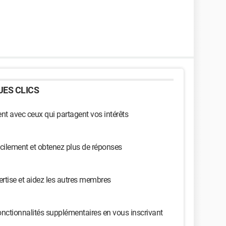
oir abandonné les bips comme codage des erreurs,
block (bip court "de bonne santé"), il faut uniquement
à l'écran lors du demarrage (comme par exemple le
). Ou utiliser une carte de debogage quand la mainboard
igits intégré. Dans ce cas, il faut s'en remettre au
L
ES CLICS
n site ou l'on retrouve la traduction des quelques bips
duction des messages de boot ainsi que la traduction des
t avec ceux qui partagent vos intérêts
ntel utilise des bios AMI, ceux-ci sont spécifique aux
s/en/support/articles/000005500/boards-and-
cilement et obtenez plus de réponses
ertise et aidez les autres membres
nctionnalités supplémentaires en vous inscrivant