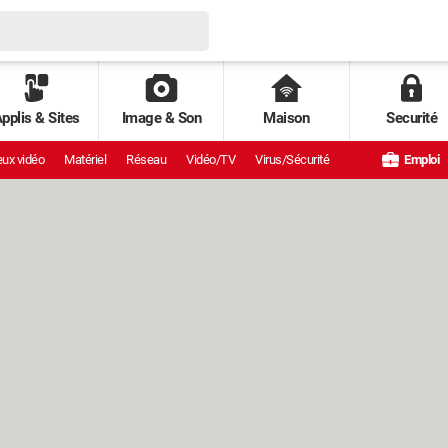
pplis & Sites
Image & Son
Maison
Securité
ux vidéo
Matériel
Réseau
Vidéo/TV
Virus/Sécurité
Emploi