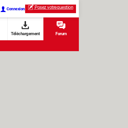
Posez votre
question
Connexion
Téléchargement
Forum