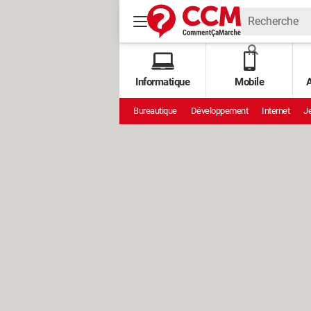
Informatique
Mobile
A
Bureautique
Développement
Internet
Je