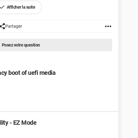
et seront dans l'avenir décliné sur tous les
Afficher la suite
tableaux de correspondance des bips d'erreurs sont
souris et seul un bios UEFI permet de passer outre
Partager
S traditionnel avec les disques dur de grande
tation d'exploiter plus de 2 - 2,2 To de volume d'un seul
Posez votre question
acy boot of uefi media
lity - EZ Mode