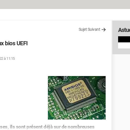
Astu
Sujet Suivant
ux bios UEFI
22 à 11:15
ses, ils sont présent déjà sur de nombreuses