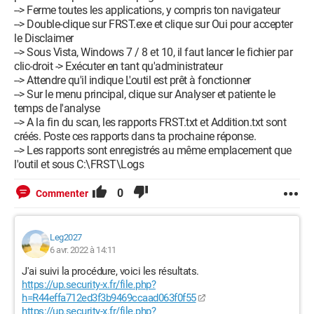
--> Ferme toutes les applications, y compris ton navigateur
--> Double-clique sur FRST.exe et clique sur Oui pour accepter
le Disclaimer
--> Sous Vista, Windows 7 / 8 et 10, il faut lancer le fichier par
clic-droit -> Exécuter en tant qu'administrateur
--> Attendre qu'il indique L'outil est prêt à fonctionner
--> Sur le menu principal, clique sur Analyser et patiente le
temps de l'analyse
--> A la fin du scan, les rapports FRST.txt et Addition.txt sont
créés. Poste ces rapports dans ta prochaine réponse.
--> Les rapports sont enregistrés au même emplacement que
l'outil et sous C:\FRST\Logs
0
Commenter
Leg2027
6 avr. 2022 à 14:11
J'ai suivi la procédure, voici les résultats.
https://up.security-x.fr/file.php?
h=R44effa712ed3f3b9469ccaad063f0f55
https://up.security-x.fr/file.php?