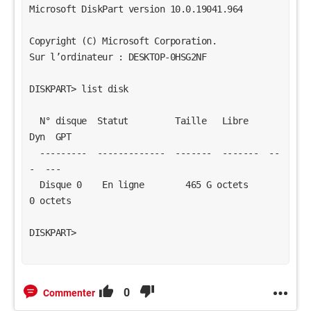
Microsoft DiskPart version 10.0.19041.964
Copyright (C) Microsoft Corporation.
Sur l’ordinateur : DESKTOP-0HSG2NF
DISKPART> list disk
  N° disque  Statut         Taille   Libre    
Dyn  GPT
  ---------  -------------  -------  -------  --
-  ---
  Disque 0    En ligne        465 G octets      
0 octets
DISKPART>
0
Commenter