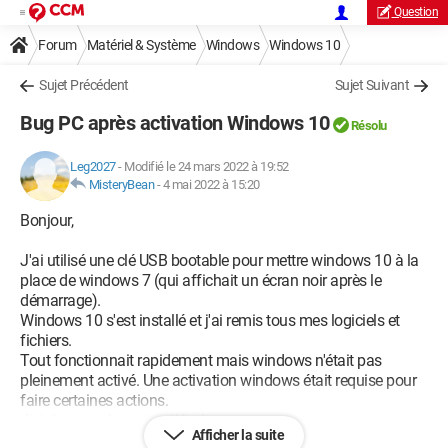
Question
Forum
Matériel & Système
Windows
Windows 10
Sujet Précédent
Sujet Suivant
Bug PC après activation Windows 10
Résolu
Leg2027
-
Modifié le 24 mars 2022 à 19:52
MisteryBean
-
4 mai 2022 à 15:20
Bonjour,
J'ai utilisé une clé USB bootable pour mettre windows 10 à la
place de windows 7 (qui affichait un écran noir après le
démarrage).
Windows 10 s'est installé et j'ai remis tous mes logiciels et
fichiers.
Tout fonctionnait rapidement mais windows n'était pas
pleinement activé. Une activation windows était requise pour
faire certaines actions.
J'ai donc voulu activer Windows.
Afficher la suite
Malheureusement, l'étiquette avec ma clé de produit est