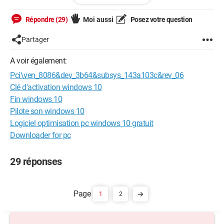
effacée.
Donc j'ai utilisé la technique
avec l'invité de
slmgr -rearm
Répondre (29)
Moi aussi
Posez votre question
commande en administrateur vue dans une vidéo Youtube.
Partager
Mais maintenant le PC est très très lent et redémarre sans
mon autorisation au bout d'une minute environ.
A voir également:
Pci\ven_8086&dev_3b64&subsys_143a103c&rev_06
Je peux accéder au mode sans échec sans problème.
Clé d'activation windows 10
Pouvez-vous m'aider à résoudre ce problème ? Et en ayant
Fin windows 10
windows activé si possible ?
Pilote son windows 10
Logiciel optimisation pc windows 10 gratuit
Downloader for pc
29 réponses
1
2