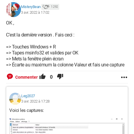
MisteryBean
1 292
3 avr. 2022 à 17:02
OK ,
C'est la dernière version . Fais ceci :
=> Touches Windows + R
=> Tapes msinfo32 et valides par OK
=> Mets la fenêtre plein écran
=> Écarte au maximum la colonne Valeur et fais une capture
0
Commenter
Leg2027
3 avr. 2022 à 17:28
Voici les captures: