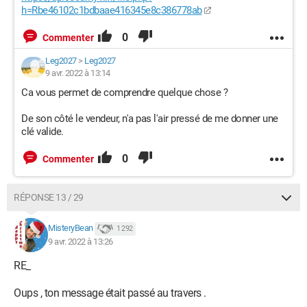
h=Rbe46102c1bdbaae416345e8c386778ab
0
Commenter
Leg2027
>
Leg2027
9 avr. 2022 à 13:14
Ca vous permet de comprendre quelque chose ?
De son côté le vendeur, n'a pas l'air pressé de me donner une
clé valide.
0
Commenter
RÉPONSE 13 / 29
MisteryBean
1 292
9 avr. 2022 à 13:26
RE_
Oups , ton message était passé au travers .