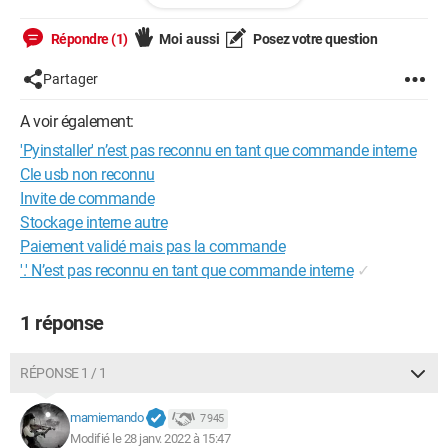
./.local/lib/python3.7/site-packages (from 
Répondre (1)
Moi aussi
Posez votre question
pyinstaller) (0.17.2)
Requirement already satisfied: importlib-metadata; 
Partager
python_version < "3.8" in 
./.local/lib/python3.7/site-packages (from 
A voir également:
pyinstaller) (4.8.2)
'Pyinstaller' n’est pas reconnu en tant que commande interne
Requirement already satisfied: setuptools in 
Cle usb non reconnu
/usr/lib/python3/dist-packages (from pyinstaller) 
Invite de commande
(40.8.0)
Stockage interne autre
Requirement already satisfied: pyinstaller-hooks-
Paiement validé mais pas la commande
contrib>=2020.6 in ./.local/lib/python3.7/site-
'.' N’est pas reconnu en tant que commande interne
✓
packages (from pyinstaller) (2022.0)
Requirement already satisfied: zipp>=0.5 in 
./.local/lib/python3.7/site-packages (from 
1 réponse
importlib-metadata; python_version < "3.8"-
>pyinstaller) (3.6.0)
RÉPONSE 1 / 1
Requirement already satisfied: typing-
extensions>=3.6.4; python_version < "3.8" in 
mamiemando
7 945
./.local/lib/python3.7/site-packages (from 
Modifié le 28 janv. 2022 à 15:47