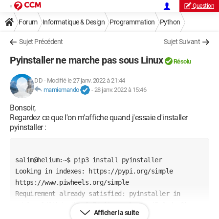
Question
Forum
Informatique & Design
Programmation
Python
Sujet Précédent
Sujet Suivant
Pyinstaller ne marche pas sous Linux
Résolu
DD
-
Modifié le 27 janv. 2022 à 21:44
mamiemando
-
28 janv. 2022 à 15:46
Bonsoir,
Regardez ce que l'on m'affiche quand j'essaie d'installer
pyinstaller :
salim@helium:~$ pip3 install pyinstaller
Looking in indexes: https://pypi.org/simple 
https://www.piwheels.org/simple
Requirement already satisfied: pyinstaller in 
./.local/lib/python3.7/site-packages (5.0.dev0)
Afficher la suite
Requirement already satisfied: altgraph in 