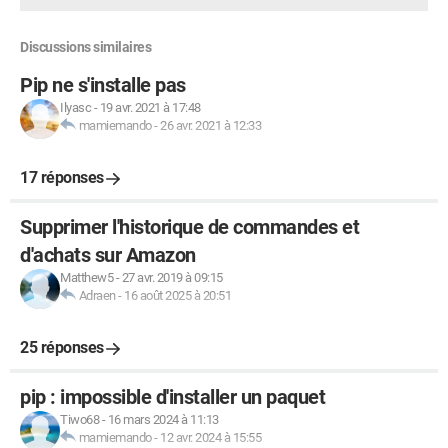
Discussions similaires
Pip ne s'installe pas
Ilyasc
-
19 avr. 2021 à 17:48
mamiemando
-
26 avr. 2021 à 12:33
17 réponses
Supprimer l'historique de commandes et
d'achats sur Amazon
Matthew5
-
27 avr. 2019 à 09:15
Adraen
-
16 août 2025 à 20:51
25 réponses
pip : impossible d'installer un paquet
Tiwo68
-
16 mars 2024 à 11:13
mamiemando
-
12 avr. 2024 à 15:55