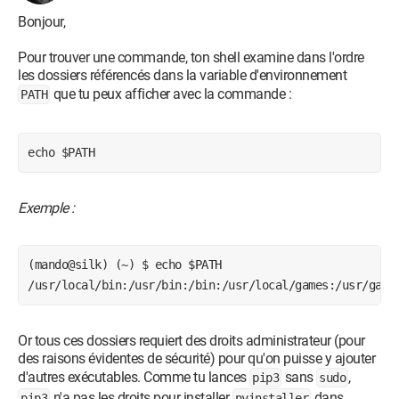
importlib-metadata; python_version < "3.8"-
Bonjour,
>pyinstaller) (4.0.0)
salim@helium:~$ pyinstaller brouillon2.py
Pour trouver une commande, ton shell examine dans l'ordre
bash: pyinstaller : commande introuvable
les dossiers référencés dans la variable d'environnement
que tu peux afficher avec la commande :
PATH
Avez vous une solution ?
echo $PATH
Exemple :
(mando@silk) (~) $ echo $PATH
/usr/local/bin:/usr/bin:/bin:/usr/local/games:/usr/game
Or tous ces dossiers requiert des droits administrateur (pour
des raisons évidentes de sécurité) pour qu'on puisse y ajouter
d'autres exécutables. Comme tu lances
sans
,
pip3
sudo
n'a pas les droits pour installer
dans
pip3
pyinstaller