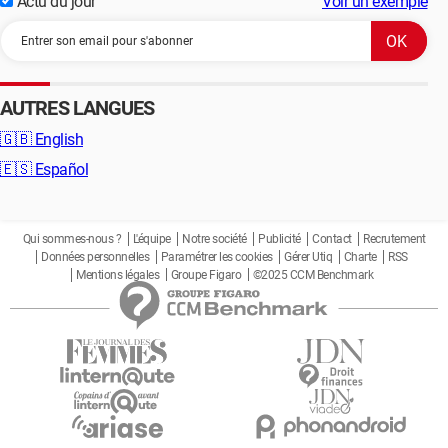
Actu du jour
Voir un exemple
AUTRES LANGUES
🇬🇧
English
🇪🇸
Español
Qui sommes-nous ?
L'équipe
Notre société
Publicité
Contact
Recrutement
Données personnelles
Paramétrer les cookies
Gérer Utiq
Charte
RSS
Mentions légales
Groupe Figaro
©2025 CCM Benchmark