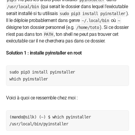
(qui serait le dossier dans lequel l'exécutable
/usr/local/bin
serait installé si tu utilisais
).
sudo pip3 install pyinstaller
Il le déploie probablement dans genre
où
~/.local/bin
~
désigne ton dossier personnel (e.g.
). Si ce dossier
/home/toto
n'est pas dans ton
, ton shell ne peut pas trouver cet
PATH
exécutable car il ne cherchera pas dans ce dossier.
Solution 1 : installe pyinstaller en root
sudo pip3 install pyinstaller

which pyinstaller
Voici à quoi ce ressemble chez moi :
(mando@silk) (~) $ which pyinstaller 
/usr/local/bin/pyinstaller