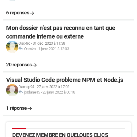
6 réponses
Mon dossier n’est pas reconnu en tant que
commande interne ou externe
Osc4ro
-
31 déc. 2020 à 11:38
Osc4ro
-
1 janv. 2021 à 12:03
20 réponses
Visual Studio Code probleme NPM et Node.js
Damsp94
-
27 janv. 2022 à 17:02
jordane45
-
28 janv. 2022 à 00:18
1 réponse
DEVENEZ MEMBRE EN QUELQUES CLICS