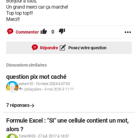
Bonjour à tous,
Un grand merci car ça marche!
Top top top!!!
Merci!!
0
Commenter
Répondre
Posez votre question
Discussions similaires
question pix mot caché
aorum10
-
16 mars 2024 à 07:53
pixlagalere
-
4 mai 2026 à 11:11
7 réponses
Formule Excel : "SI" une cellule contient un mot,
alors ?
Tonio5933
-
27 juil. 2017 à 18:57