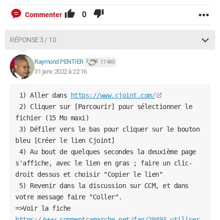
0
Commenter
RÉPONSE 3 / 10
Raymond PENTIER
17 490
31 janv. 2022 à 22:16
 1) Aller dans 
https://www.cjoint.com/
 2) Cliquer sur [Parcourir] pour sélectionner le 
fichier (15 Mo maxi)
 3) Défiler vers le bas pour cliquer sur le bouton 
bleu [Créer le lien Cjoint] 
 4) Au bout de quelques secondes la deuxième page 
s'affiche, avec le lien en gras ; faire un clic-
droit dessus et choisir "Copier le lien"
 5) Revenir dans la discussion sur CCM, et dans 
votre message faire "Coller".
=>Voir la fiche 
https://www.commentcamarche.net/faq/29493-utiliser-