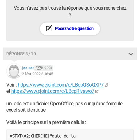
Vous n’avez pas trouvé la réponse que vous recherchez
?
Posez votre question
RÉPONSE 5 / 10
jee pee
9 994
2 févr. 2022 à 16:45
Voir :
https://www.cjoint.com/c/LBcpQSoQXP7
et
https://www.cjoint.com/c/LBcpRIyawo7
un .ods est un fichier OpenOffice, pas sur qu'une formule
excel soit identique.
Voilà le principe sur la première cellule :
=STXT(A2;CHERCHE("date de la 