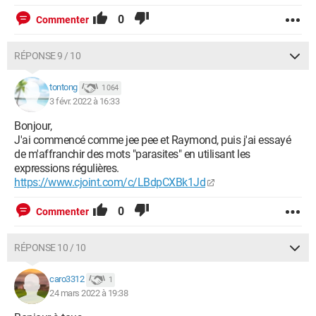
0
Commenter
RÉPONSE 9 / 10
tontong
1 064
3 févr. 2022 à 16:33
Bonjour,
J'ai commencé comme jee pee et Raymond, puis j'ai essayé
de m'affranchir des mots "parasites" en utilisant les
expressions régulières.
https://www.cjoint.com/c/LBdpCXBk1Jd
0
Commenter
RÉPONSE 10 / 10
caro3312
1
24 mars 2022 à 19:38