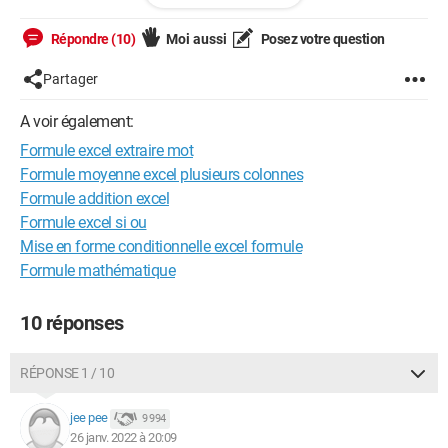
12.00€
Répondre (10)
Moi aussi
Posez votre question
Voir l'itinéraire"
Partager
Je souhaiterai avoir une colonne "date", une autre "Lieu" et
enfin une "Prix".
A voir également:
Et qu'il n'y ait que les informations dans la cellule. => dans la
Formule excel extraire mot
colonne "Prix" juste 12.00€
Savez-vous quelle formule mettre en place pour que chaque
Formule moyenne excel plusieurs colonnes
colonne puissent donner la bonne information?
Formule addition excel
Formule excel si ou
Un grand merci par avance !!
Mise en forme conditionnelle excel formule
Formule mathématique
10 réponses
RÉPONSE 1 / 10
jee pee
9 994
26 janv. 2022 à 20:09