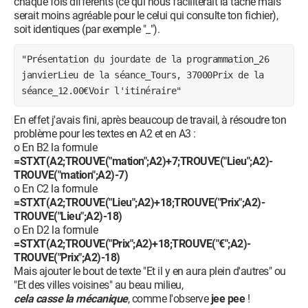
chaque fois différents (ce qui nous faciliterait la tâche mais
serait moins agréable pour le celui qui consulte ton fichier),
soit identiques (par exemple "_").
"Présentation du jourdate de la programmation_26 
janvierLieu de la séance_Tours, 37000Prix de la 
séance_12.00€Voir l'itinéraire"
En effet j'avais fini, après beaucoup de travail, à résoudre ton
problème pour les textes en A2 et en A3 :
o En B2 la formule
=STXT(A2;TROUVE("mation";A2)+7;TROUVE("Lieu";A2)-
TROUVE("mation";A2)-7)
o En C2 la formule
=STXT(A2;TROUVE("Lieu";A2)+18;TROUVE("Prix";A2)-
TROUVE("Lieu";A2)-18)
o En D2 la formule
=STXT(A2;TROUVE("Prix";A2)+18;TROUVE("€";A2)-
TROUVE("Prix";A2)-18)
Mais ajouter le bout de texte "Et il y en aura plein d'autres" ou
"Et des villes voisines" au beau milieu,
cela casse la mécanique
, comme l'observe
jee pee
!