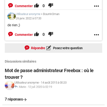
0
Commenter
Utilisateur anonyme
>
BourrinOman
26 janv. 2022 à 07:33
de rien ;)
0
Commenter
Répondre
Posez votre question
Discussions similaires
Mot de passe administrateur Freebox : où le
trouver ?
Utilisateur anonyme
-
14 août 2015 à 00:20
Marie
-
12 juil. 2020 à 02:19
7 réponses