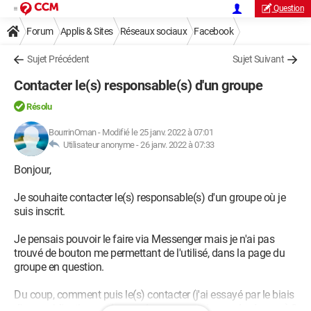
Question
Forum
Applis & Sites
Réseaux sociaux
Facebook
Sujet Précédent
Sujet Suivant
Contacter le(s) responsable(s) d'un groupe
Résolu
BourrinOman
-
Modifié le 25 janv. 2022 à 07:01
Utilisateur anonyme -
26 janv. 2022 à 07:33
Bonjour,
Je souhaite contacter le(s) responsable(s) d'un groupe où je
suis inscrit.
Je pensais pouvoir le faire via Messenger mais je n'ai pas
trouvé de bouton me permettant de l'utilisé, dans la page du
groupe en question.
Du coup, comment puis le(s) contacter (j'ai essayé par le biais
d'une publication sur le mur du groupe mais pas de réponse) ?