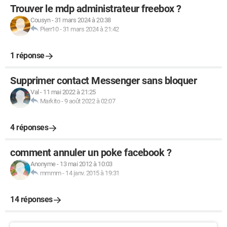
Trouver le mdp administrateur freebox ?
Cousyn
-
31 mars 2024 à 20:38
Pierr10
-
31 mars 2024 à 21:42
1 réponse
Supprimer contact Messenger sans bloquer
Val
-
11 mai 2022 à 21:25
Markito
-
9 août 2022 à 02:07
4 réponses
comment annuler un poke facebook ?
Anonyme
-
13 mai 2012 à 10:03
mmmm
-
14 janv. 2015 à 19:31
14 réponses