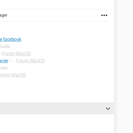
ager
de facebook
 Guide
-
Forum MacOS
avier
✓
-
Forum MacOS
uide
orum MacOS