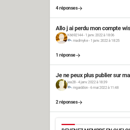
4 réponses
Allo j ai perdu mon compte wi
K6692144
-
1 janv. 2022 à 18:06
madmyke
-
1 janv. 2022 à 18:25
1 réponse
Je ne peux plus publier sur 
jea28
-
4 janv. 2022 à 18:39
mgaiddon
-
6 mai 2022 à 11:48
2 réponses