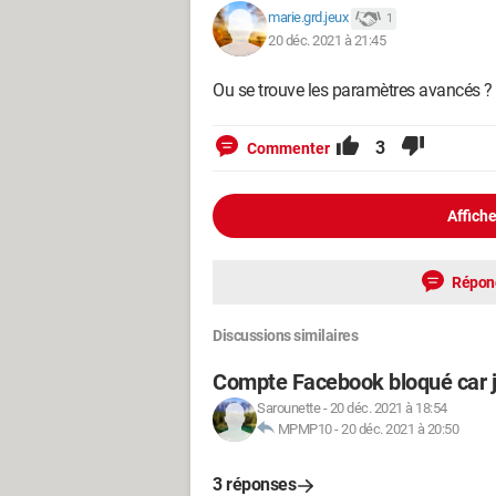
marie.grd.jeux
1
20 déc. 2021 à 21:45
Ou se trouve les paramètres avancés 
3
Commenter
Affiche
Répon
Discussions similaires
Compte Facebook bloqué car je
Sarounette
-
20 déc. 2021 à 18:54
MPMP10
-
20 déc. 2021 à 20:50
3 réponses