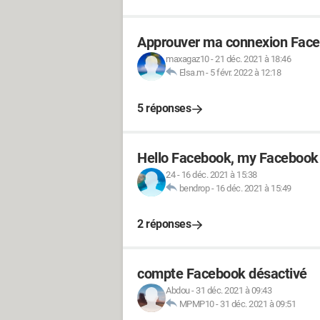
Approuver ma connexion Face
maxagaz10
-
21 déc. 2021 à 18:46
Elsa.m
-
5 févr. 2022 à 12:18
5 réponses
Hello Facebook, my Facebook 
24
-
16 déc. 2021 à 15:38
bendrop
-
16 déc. 2021 à 15:49
2 réponses
compte Facebook désactivé
Abdou
-
31 déc. 2021 à 09:43
MPMP10
-
31 déc. 2021 à 09:51