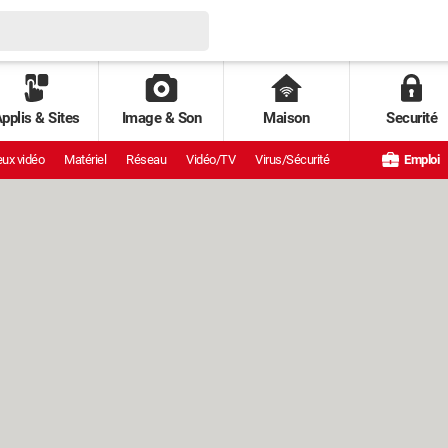
pplis & Sites
Image & Son
Maison
Securité
ux vidéo
Matériel
Réseau
Vidéo/TV
Virus/Sécurité
Emploi