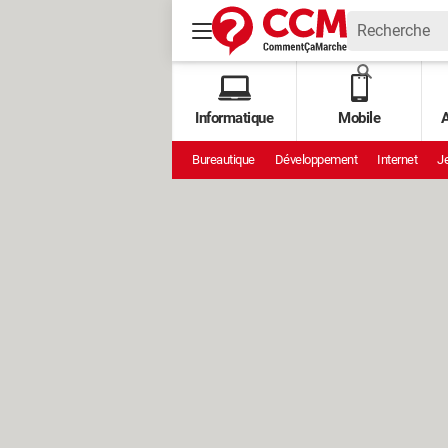
Informatique
Mobile
A
Bureautique
Développement
Internet
Je