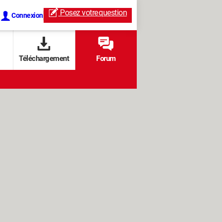
Posez votre
question
Connexion
Téléchargement
Forum