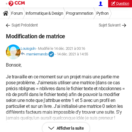
Question
Forum
Informatique & Design
Programmation
Python
Sujet Précédent
Sujet Suivant
Modification de matrice
Louisgsln
-
Modifié le 14 déc. 2021 à 00:16
mamiemando
-
14 déc. 2021 à 14:55
Bonsoir,
Je travaille en ce moment sur un projet mais une partie me
pose problème. J'aimerais utiliser une matrice (dans ce cas
précis nblignes = nblivres dans le fichier texte et nbcolonnes =
nb de profil dans le fichier texte) afin de pouvoir la modifier
selon une note que j'attribue entre 1 et 5 avec un profil en
particulier et sur un livre. J'ai initialisé une matrice 0 selon les
différents facteurs mais impossible d'y trouver une suite. S'y
jamais quelqu'un aurait quelconque idée je suis preneur !
Bonne soirée .
Afficher la suite