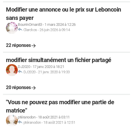
Modifier une annonce ou le prix sur Leboncoin
sans payer
BourrinOman83
-
1 mars 2024 à 12:26
Clarckos
-
26 juin 2026 à 09:14
22 réponses
modifier simultanément un fichier partagé
DJ2020
-
17 janv. 2020 à 18:21
DJ2020
-
21 janv. 2020 à 19:33
20 réponses
"Vous ne pouvez pas modifier une partie de
matrice"
ptéranodon
-
18 août 2021 à 03:11
ptéranodon
-
18 août 2021 à 12:51