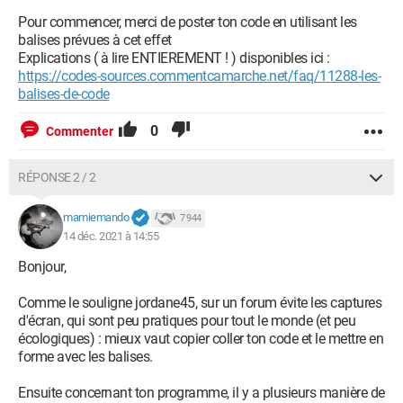
Pour commencer, merci de poster ton code en utilisant les
balises prévues à cet effet
Explications ( à lire ENTIEREMENT ! ) disponibles ici :
https://codes-sources.commentcamarche.net/faq/11288-les-
balises-de-code
0
Commenter
RÉPONSE 2 / 2
mamiemando
7 944
14 déc. 2021 à 14:55
Configuration:
Windows / Chrome 96.0.4664.93
Bonjour,
Comme le souligne jordane45, sur un forum évite les captures
d'écran, qui sont peu pratiques pour tout le monde (et peu
écologiques) : mieux vaut copier coller ton code et le mettre en
forme avec les balises.
Ensuite concernant ton programme, il y a plusieurs manière de