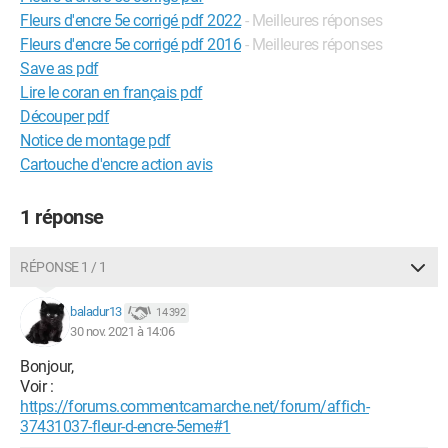
Fleurs d'encre 5e corrigé pdf 2022
- Meilleures réponses
Fleurs d'encre 5e corrigé pdf 2016
- Meilleures réponses
Save as pdf
Lire le coran en français pdf
Découper pdf
Notice de montage pdf
Cartouche d'encre action avis
1 réponse
RÉPONSE 1 / 1
baladur13
14 392
30 nov. 2021 à 14:06
Bonjour,
Voir :
https://forums.commentcamarche.net/forum/affich-
37431037-fleur-d-encre-5eme#1