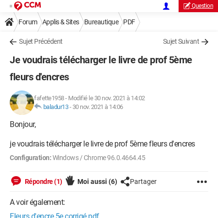
Question
Forum
Applis & Sites
Bureautique
PDF
Sujet Précédent
Sujet Suivant
Je voudrais télécharger le livre de prof 5ème
fleurs d'encres
fafette1958
-
Modifié le 30 nov. 2021 à 14:02
baladur13
-
30 nov. 2021 à 14:06
Bonjour,
je voudrais télécharger le livre de prof 5ème fleurs d'encres
Configuration:
Windows / Chrome 96.0.4664.45
Répondre (1)
Moi aussi
(6)
Partager
A voir également:
Fleurs d'encre 5e corrigé pdf