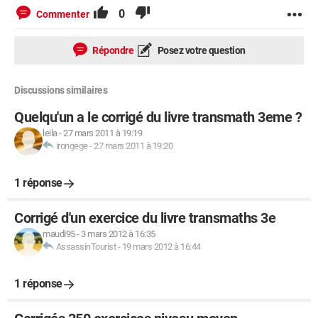
0
Commenter
Répondre
Posez votre question
Discussions similaires
Quelqu'un a le corrigé du livre transmath 3eme ?
leila
-
27 mars 2011 à 19:19
irongege
-
27 mars 2011 à 19:20
1 réponse
Corrigé d'un exercice du livre transmaths 3e
maudi95
-
3 mars 2012 à 16:35
AssassinTourist
-
19 mars 2012 à 16:44
1 réponse