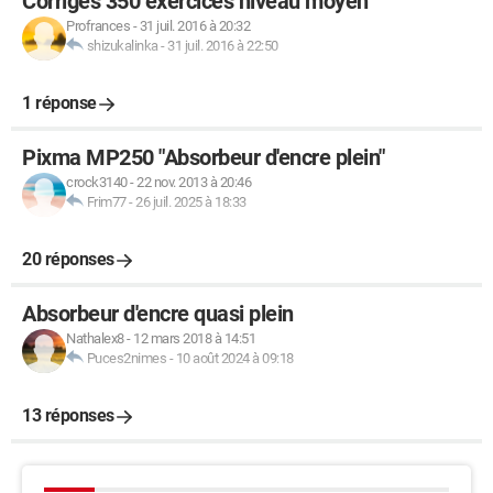
Corrigés 350 exercices niveau moyen
Profrances
-
31 juil. 2016 à 20:32
shizukalinka
-
31 juil. 2016 à 22:50
1 réponse
Pixma MP250 "Absorbeur d'encre plein"
crock3140
-
22 nov. 2013 à 20:46
Frim77
-
26 juil. 2025 à 18:33
20 réponses
Absorbeur d'encre quasi plein
Nathalex8
-
12 mars 2018 à 14:51
Puces2nimes
-
10 août 2024 à 09:18
13 réponses