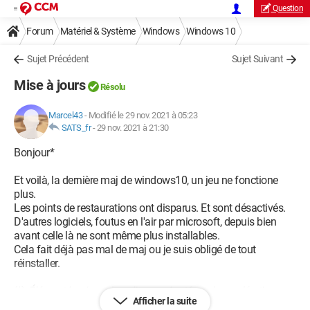
Question
Forum
Matériel & Système
Windows
Windows 10
Sujet Précédent
Sujet Suivant
Mise à jours
Résolu
Marcel43
-
Modifié le 29 nov. 2021 à 05:23
SATS_fr
-
29 nov. 2021 à 21:30
Bonjour*
Et voilà, la dernière maj de windows10, un jeu ne fonctione
plus.
Les points de restaurations ont disparus. Et sont désactivés.
D'autres logiciels, foutus en l'air par microsoft, depuis bien
avant celle là ne sont même plus installables.
Cela fait déjà pas mal de maj ou je suis obligé de tout
réinstaller.
(*)
Élément basique de politesse
ajouté
par la modération
Afficher la suite
CCM.....