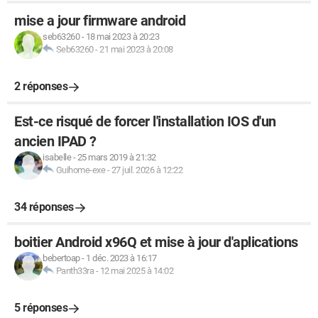
mise a jour firmware android
seb63260
-
18 mai 2023 à 20:23
Seb63260
-
21 mai 2023 à 20:08
2 réponses
Est-ce risqué de forcer l'installation IOS d'un
ancien IPAD ?
isabelle
-
25 mars 2019 à 21:32
Guihome-exe
-
27 juil. 2026 à 12:22
34 réponses
boitier Android x96Q et mise à jour d'aplications
bebertoap
-
1 déc. 2023 à 16:17
Panth33ra
-
12 mai 2025 à 14:02
5 réponses