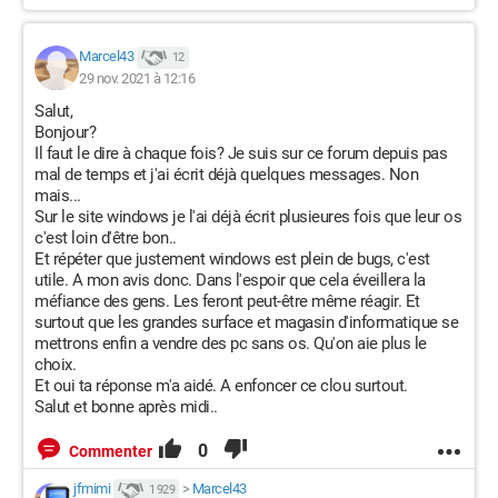
Marcel43
12
29 nov. 2021 à 12:16
Salut,
Bonjour?
Il faut le dire à chaque fois? Je suis sur ce forum depuis pas
mal de temps et j'ai écrit déjà quelques messages. Non
mais...
Sur le site windows je l'ai déjà écrit plusieures fois que leur os
c'est loin d'être bon..
Et répéter que justement windows est plein de bugs, c'est
utile. A mon avis donc. Dans l'espoir que cela éveillera la
méfiance des gens. Les feront peut-être même réagir. Et
surtout que les grandes surface et magasin d'informatique se
mettrons enfin a vendre des pc sans os. Qu'on aie plus le
choix.
Et oui ta réponse m'a aidé. A enfoncer ce clou surtout.
Salut et bonne après midi..
0
Commenter
jfmimi
>
Marcel43
1 929