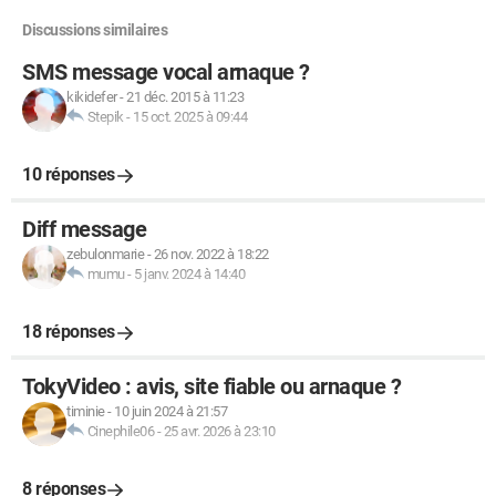
Discussions similaires
SMS message vocal arnaque ?
kikidefer
-
21 déc. 2015 à 11:23
Stepik
-
15 oct. 2025 à 09:44
10 réponses
Diff message
zebulonmarie
-
26 nov. 2022 à 18:22
mumu
-
5 janv. 2024 à 14:40
18 réponses
TokyVideo : avis, site fiable ou arnaque ?
timinie
-
10 juin 2024 à 21:57
Cinephile06
-
25 avr. 2026 à 23:10
8 réponses