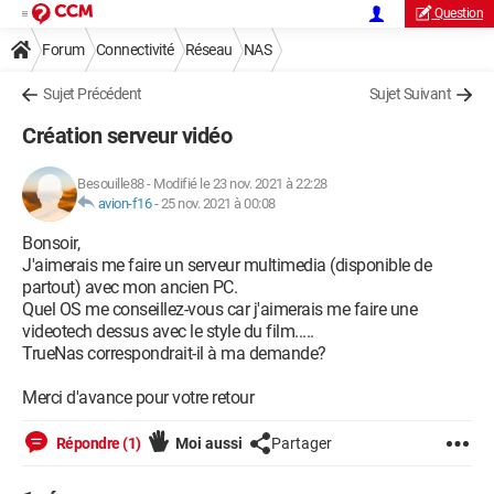
Question
Forum
Connectivité
Réseau
NAS
Sujet Précédent
Sujet Suivant
Création serveur vidéo
Besouille88
-
Modifié le 23 nov. 2021 à 22:28
avion-f16
-
25 nov. 2021 à 00:08
Bonsoir,
J'aimerais me faire un serveur multimedia (disponible de
partout) avec mon ancien PC.
Quel OS me conseillez-vous car j'aimerais me faire une
videotech dessus avec le style du film.....
TrueNas correspondrait-il à ma demande?
Merci d'avance pour votre retour
Répondre (1)
Moi aussi
Partager