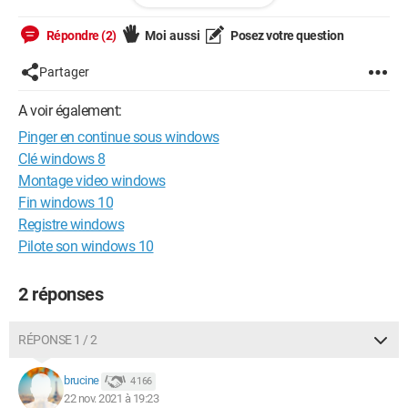
reconnaissant
Merci d'avance :)
Répondre (2)
Moi aussi
Posez votre question
Partager
Configuration:
Windows / Chrome 96.0.4664.45
A voir également:
Pinger en continue sous windows
Clé windows 8
Montage video windows
Fin windows 10
Registre windows
Pilote son windows 10
2 réponses
RÉPONSE 1 / 2
brucine
4 166
22 nov. 2021 à 19:23