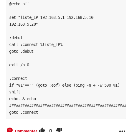
@echo off

set "liste_IP=192.168.5.1 192.168.5.10 
192.168.5.20"

:debut

call :connect %liste_IP%

goto :debut

exit /b 0

:connect

if "%1"=="" (goto :eof) else (ping -n 4 -w 500 %1)

shift

echo. & echo 
########################################################
goto :connect
0
Commenter