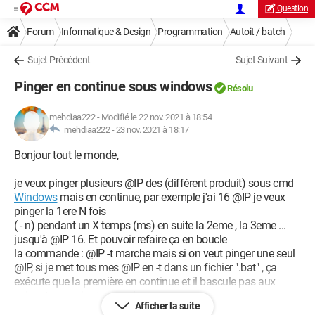
Question
Forum
Informatique & Design
Programmation
Autoit / batch
Sujet Précédent
Sujet Suivant
Pinger en continue sous windows
Résolu
mehdiaa222
-
Modifié le 22 nov. 2021 à 18:54
mehdiaa222 -
23 nov. 2021 à 18:17
Bonjour tout le monde,
je veux pinger plusieurs @IP des (différent produit) sous cmd
Windows
mais en continue, par exemple j'ai 16 @IP je veux
pinger la 1ere N fois
( - n) pendant un X temps (ms) en suite la 2eme , la 3eme ...
jusqu'à @IP 16. Et pouvoir refaire ça en boucle
la commande : @IP -t marche mais si on veut pinger une seul
@IP, si je met tous mes @IP en -t dans un fichier ".bat" , ça
exécute que la première en continue et il bascule pas aux
suivants ce qui est normal
Afficher la suite
Si vous avez une idée de ligne de commande, je serais très