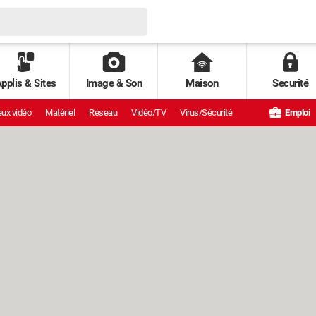
pplis & Sites
Image & Son
Maison
Securité
ux vidéo
Matériel
Réseau
Vidéo/TV
Virus/Sécurité
Emploi