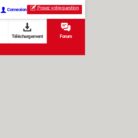
Posez votre
question
Connexion
Téléchargement
Forum