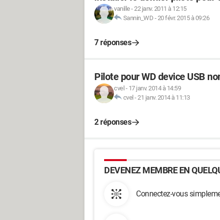
vanille
-
22 janv. 2011 à 12:15
Sannin_WD
-
20 févr. 2015 à 09:26
7 réponses
Pilote pour WD device USB non
cvel
-
17 janv. 2014 à 14:59
cvel
-
21 janv. 2014 à 11:13
2 réponses
DEVENEZ MEMBRE EN QUELQU
Connectez-vous simplemen