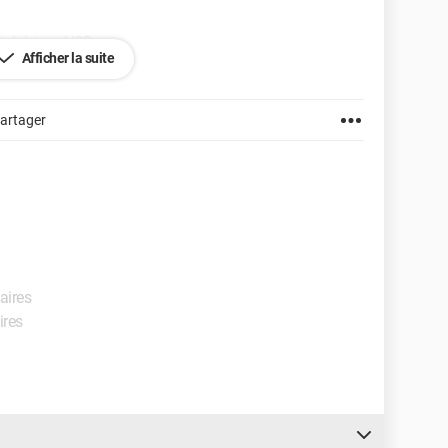
ériphérique USB
Afficher la suite
sage, si quelqu'un peut m'aider je l'en remercie
artager
taires
ires