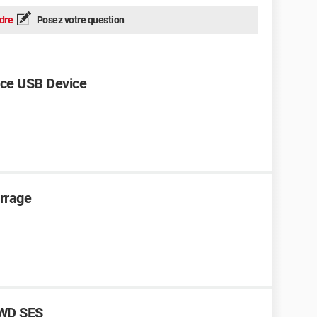
dre
Posez votre question
ice USB Device
arrage
r WD SES