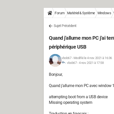
Forum
Matériel & Système
Windows
Sujet Précédent
Quand j'allume mon PC j'ai ten
périphérique USB
vbob67
-
Modifié le 4 nov. 2021 à 16:36
vbob67 -
4 nov. 2021 à 17:58
Bonjour,
Quand j'allume mon PC avec window 10
attempting boot from a USB device
Missing operating system
Traduction en français :