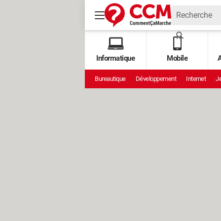
Informatique
Mobile
A
Bureautique
Développement
Internet
Je