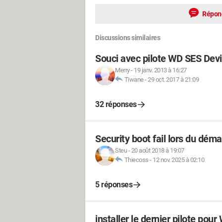
Répon
Discussions similaires
Souci avec pilote WD SES Dev
Merry
-
19 janv. 2013 à 16:27
Tiwane
-
29 oct. 2017 à 21:09
32 réponses
Security boot fail lors du dém
Steu
-
20 août 2018 à 19:07
Thiecoss
-
12 nov. 2025 à 02:10
5 réponses
installer le dernier pilote pou