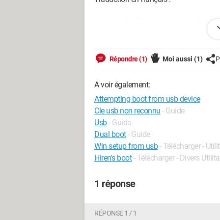
tentative de démarrage à partir d'un p
Système d'exploitation manquant
Je ne comprend pas pourquoi j'ai ce mes
Répondre (1)
Moi aussi
(1)
P
d'avance
A voir également:
Cordialement
Attempting boot from usb device
Cle usb non reconnu
- Guide
Usb
- Guide
Dual boot
- Guide
Win setup from usb
- Télécharger - Utili
Hiren's boot
- Télécharger - Divers Utilita
1 réponse
RÉPONSE 1 / 1