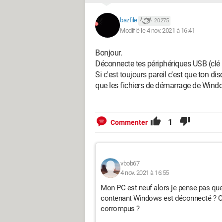
bazfile
20 275
Modifié le 4 nov. 2021 à 16:41
Bonjour.
Déconnecte tes périphériques USB (clé 
Si c'est toujours pareil c'est que ton
que les fichiers de démarrage de Win
1
Commenter
vbob67
4 nov. 2021 à 16:55
Mon PC est neuf alors je pense pas que
contenant Windows est déconnecté ? O
corrompus ?