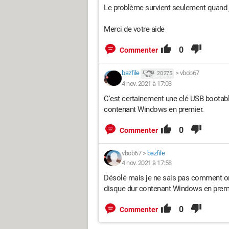
Le problème survient seulement quand 
Merci de votre aide
0
Commenter
bazfile
>
vbob67
20 275
4 nov. 2021 à 17:03
C'est certainement une clé USB bootabl
contenant Windows en premier.
0
Commenter
vbob67
>
bazfile
4 nov. 2021 à 17:58
Désolé mais je ne sais pas comment on
disque dur contenant Windows en premi
0
Commenter