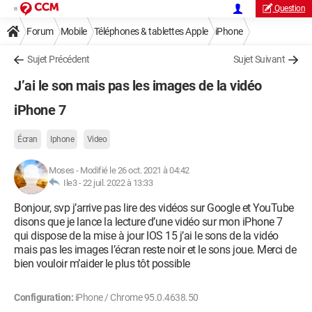
Question
Forum
Mobile
Téléphones & tablettes Apple
iPhone
Sujet Précédent
Sujet Suivant
J’ai le son mais pas les images de la vidéo
iPhone 7
Écran
Iphone
Video
Moses
-
Modifié le 26 oct. 2021 à 04:42
Ile3 -
22 juil. 2022 à 13:33
Bonjour, svp j’arrive pas lire des vidéos sur Google et YouTube
disons que je lance la lecture d’une vidéo sur mon iPhone 7
qui dispose de la mise à jour IOS 15 j’ai le sons de la vidéo
mais pas les images l’écran reste noir et le sons joue. Merci de
bien vouloir m’aider le plus tôt possible
Configuration:
iPhone / Chrome 95.0.4638.50