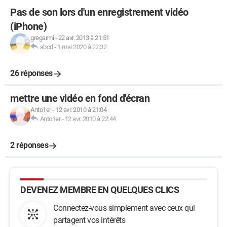
Pas de son lors d'un enregistrement vidéo
(iPhone)
gregarmi
-
22 avr. 2013 à 21:51
abcd
-
1 mai 2020 à 22:32
26 réponses
mettre une vidéo en fond d'écran
Anto1er
-
12 avr. 2010 à 21:04
Anto1er
-
12 avr. 2010 à 22:44
2 réponses
DEVENEZ MEMBRE EN QUELQUES CLICS
Connectez-vous simplement avec ceux qui
partagent vos intérêts