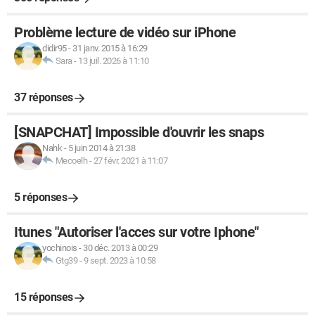
Problème lecture de vidéo sur iPhone
didir95
-
31 janv. 2015 à 16:29
Sara
-
13 juil. 2026 à 11:10
37 réponses
[SNAPCHAT] Impossible d'ouvrir les snaps
Nahk
-
5 juin 2014 à 21:38
Mecoelh
-
27 févr. 2021 à 11:07
5 réponses
Itunes "Autoriser l'acces sur votre Iphone"
yochinois
-
30 déc. 2013 à 00:29
Gtg39
-
9 sept. 2023 à 10:58
15 réponses