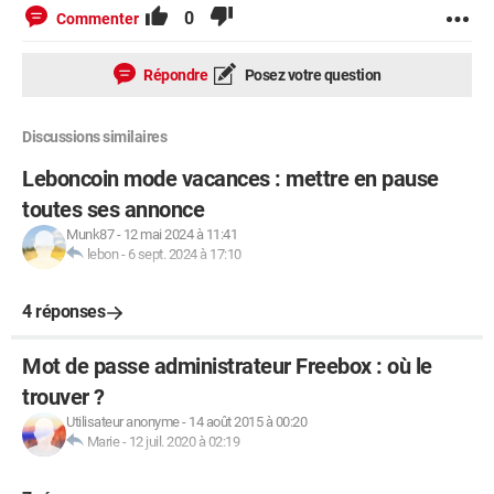
0
Commenter
Répondre
Posez votre question
Discussions similaires
Leboncoin mode vacances : mettre en pause
toutes ses annonce
Munk87
-
12 mai 2024 à 11:41
lebon
-
6 sept. 2024 à 17:10
4 réponses
Mot de passe administrateur Freebox : où le
trouver ?
Utilisateur anonyme
-
14 août 2015 à 00:20
Marie
-
12 juil. 2020 à 02:19