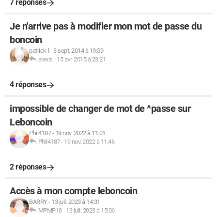
7 réponses
Je n'arrive pas à modifier mon mot de passe du
boncoin
patrick-l
-
3 sept. 2014 à 19:59
alexis
-
15 avr. 2015 à 23:21
4 réponses
impossible de changer de mot de ^passe sur
Leboncoin
Phil4187
-
19 nov. 2022 à 11:01
Phil4187
-
19 nov. 2022 à 11:46
2 réponses
Accès à mon compte leboncoin
BARRY
-
13 juil. 2023 à 14:31
MPMP10
-
13 juil. 2023 à 15:06