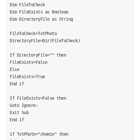
Dim FileToCheck 

CInt(N) & ")"

Dim FileExists as Boolean

Dim DirectoryFile as String

If RS.State = adStateOpen Then RS.Close

RS.Open SQLs, DB, adOpenKeyset, adLockPessimistic

FileToCheck=TxtPhoto

DirectoryFile=Dir(FileToCheck)

If RS.EOF Then

GoTo AuSuivant:

If DirectoryFile="" then

Exit Sub

FileExists=False

ElseIf RS![NOrdre] = N Then

Else

Ste = RS![Societe]

FileExists=True

End if

    If Ste <> VarSociete Then

    GoTo Pass:

If FileExists=False then

    Exit Sub

Goto Ignore:

    End If

Exit Sub

End if

If RS![Photo] <> "" Then

TxtPhoto = RS![Photo]

if TxtPhoto="chemin" then

GoTo Pass1:
