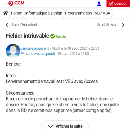
Question
Forum
Informatique & Design
Programmation
VB / VBA
Sujet Précédent
Sujet Suivant
Fichier intriuvable
Résolu
Lenouveauapprenti
-
Modifié le 18 sept. 2021 à 22:51
Lenouveauapprenti
-
19 sept. 2021 à 16:03
Bonjour,
Infos:
L'environnement de travail est : VB6 avec Access
Circonstances:
Erreur de code permettant de supprimer le fichier dans le
dossier Photos, sans que le chemin vers le fichier, enregistré
dans la BD, ne serait pas supprimé (erreur corrigé après)
Problème:
Afficher la suite
Lors de l'exécution du code du formatage de la BD,