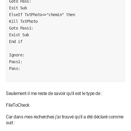
Goto Pass:

Exit Sub

Exit Sub

ElseIf RS![Photo] = "" Then

ElseIf TxtPhoto<>"chemin" then

GoTo Pass2:

Kill TxtPhoto

Exit Sub

Goto Pass1:

End If

Exist Sub

End if

End If

RS.Close

Ignore:

Pass1:

Pass:

Pass1:

On Error GoTo nnn:

Seulement il me reste de savoir qu'il est le type de :
If TxtPhoto = 
FileToCheck
"C:\InstMezAppSSalaires\MezAppSSalaires\Photos\homme.jpg
Car dans mes recherches j'ai trouvé qu'il a été déclaré comme
Then

suit :
GoTo Pass3:

Exit Sub
