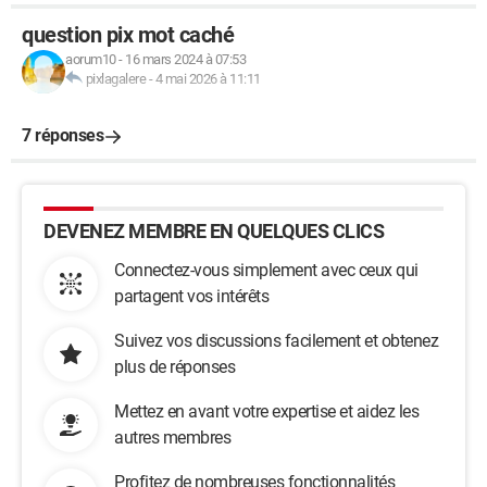
question pix mot caché
Merci d'avance pour votre aide
aorum10
-
16 mars 2024 à 07:53
pixlagalere
-
4 mai 2026 à 11:11
7 réponses
DEVENEZ MEMBRE EN QUELQUES CLICS
Connectez-vous simplement avec ceux qui
partagent vos intérêts
Suivez vos discussions facilement et obtenez
plus de réponses
Mettez en avant votre expertise et aidez les
autres membres
Profitez de nombreuses fonctionnalités