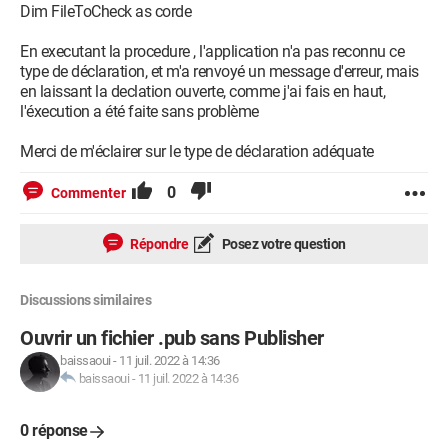
Dim FileToCheck as corde
ElseIf TxtPhoto <> 
"C:\InstMezAppSSalaires\MezAppSSalaires\Photos\homme.jpg
En executant la procedure , l'application n'a pas reconnu ce
Then

type de déclaration, et m'a renvoyé un message d'erreur, mais
en laissant la declation ouverte, comme j'ai fais en haut,
Kill TxtPhoto

l'éxecution a été faite sans problème
GoTo Pass4:

Exit Sub

Merci de m'éclairer sur le type de déclaration adéquate
End If

0
Commenter
nnn:

Répondre
Posez votre question
Discussions similaires
Pass4:

Ouvrir un fichier .pub sans Publisher
Pass3:

baissaoui
-
11 juil. 2022 à 14:36
Pass2:

baissaoui
-
11 juil. 2022 à 14:36
Pass:

AuSuivant:

0 réponse