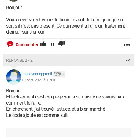
If RS.State = adStateOpen Then RS.Close

Bonjour,
RS.Open SQLs, DB, adOpenKeyset, adLockPessimistic

Vous devriez rechercher le fichier avant de faire quoi que ce
If RS![NOrdre] <> 0 Then

soit s'il n'est pas present. Ce qui revient a faire un traitement
RS.MoveFirst

d'erreur sans erreur
PN = RS![NOrdre]

0
Commenter
RS.MoveLast

DN = RS![NOrdre]

RÉPONSE 2 / 2
End If

RS.Close

Lenouveauapprenti
2
19 sept. 2021 à 16:03
For N = PN To DN + 1 Step 1

Bonjour
Effectivement c'est ce que je voulais, mais je ne savais pas
If N > DN Then

comment le faire.
Exit For

En cherchant, j'ai trouvé l'astuce, et a bien marché
Le code ajouté est comme suit :
Exit Sub

End If

SQLs = "select * from TableInfos where (NOrdre=" & 