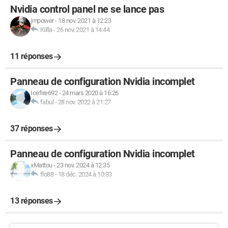
Nvidia control panel ne se lance pas
jmpower
-
18 nov. 2021 à 12:23
Kiilla
-
26 nov. 2021 à 14:44
11 réponses
Panneau de configuration Nvidia incomplet
Icefire692
-
24 mars 2020 à 16:26
fabul
-
28 nov. 2022 à 21:27
37 réponses
Panneau de configuration Nvidia incomplet
xMattou
-
23 nov. 2024 à 12:35
flo88
-
18 déc. 2024 à 10:33
13 réponses