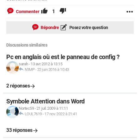
1
Commenter
Répondre
Posez votre question
Discussions similaires
Pc en anglais où est le panneau de config ?
sarah
-
13 avr. 2012 à 13:15
N'IMP
-
22 juin 2016 à 10:43
2 réponses
Symbole Attention dans Word
Nortec59
-
21 juil. 2009 à 11:11
LOUL7619
-
17 nov. 2022 à 21:41
33 réponses