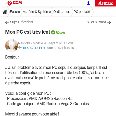
Question
Forum
Matériel & Système
Ordinateurs
PC portable
Sujet Précédent
Sujet Suivant
Mon PC est très lent
Résolu
Nashoba
-
Modifié le 5 sept. 2021 à 17:01
RTX2070SUPER
-
8 sept. 2021 à 18:15
Bonjour,
J'ai un problème avec mon PC depuis quelques temps. Il est
très lent, l'utilisation du processeur frôle les 100%, j'ai beau
avoir tout essayé le problème n'est pas résolu....je commence
à perdre espoir.
Voici la config de mon PC :
- Processeur : AMD A9 9425 Radeon R5
- Carte graphique : AMD Radeon Vega 3 Graphics
Merci d'avance pour votre aide !