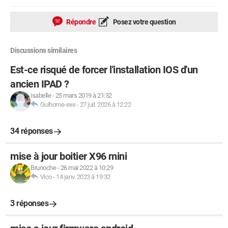
Répondre
Posez votre question
Discussions similaires
Est-ce risqué de forcer l'installation IOS d'un
ancien IPAD ?
isabelle
-
25 mars 2019 à 21:32
Guihome-exe
-
27 juil. 2026 à 12:22
34 réponses
mise à jour boitier X96 mini
Brunoche
-
26 mai 2022 à 10:29
Vico
-
14 janv. 2023 à 19:32
3 réponses