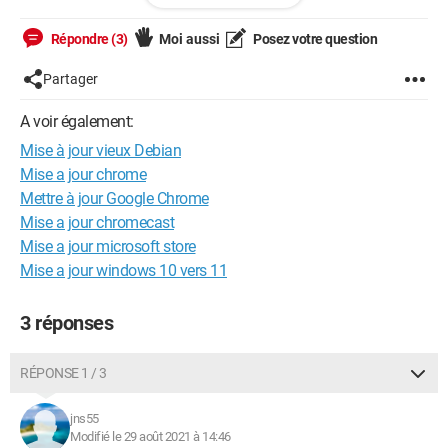
Comment vérifier que mon poste soit à jour? J'ai voulu jouer
Répondre (3)
Moi aussi
Posez votre question
au apprenti sorcier, mais je ne m'en sort pas tout seul :-D
Partager
En vous remerciant !
A voir également:
Thom
Mise à jour vieux Debian
Mise a jour chrome
Configuration:
Linux / Firefox 60.0
Mettre à jour Google Chrome
Mise a jour chromecast
Mise a jour microsoft store
Mise a jour windows 10 vers 11
3 réponses
RÉPONSE 1 / 3
jns55
Modifié le 29 août 2021 à 14:46