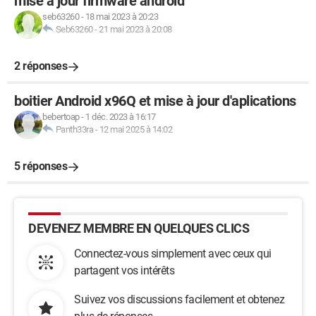
mise a jour firmware android
seb63260
-
18 mai 2023 à 20:23
Seb63260
-
21 mai 2023 à 20:08
2 réponses
boitier Android x96Q et mise à jour d'aplications
bebertoap
-
1 déc. 2023 à 16:17
Panth33ra
-
12 mai 2025 à 14:02
5 réponses
DEVENEZ MEMBRE EN QUELQUES CLICS
Connectez-vous simplement avec ceux qui
partagent vos intérêts
Suivez vos discussions facilement et obtenez