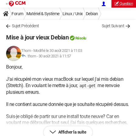
Question
Forum
Matériel & Système
Linux / Unix
Debian
Sujet Précédent
Sujet Suivant
Mise à jour vieux Debian
Résolu
Thom
-
Modifié le 30 août 2021 à 11:03
thom -
30 août 2021 à 11:57
Bonjour,
J'ai récupéré mon vieux macBook sur lequel j'ai mis debian
(Stretch). En voulant le mettre à jour,
me renvoie
apt-get
plusieurs erreurs.
Il ne contient aucune donnée que je souhaite récupéré dessus.
Suis-je obligé de partir sur une install toute neuve? Car en
voulant me débrouiller tout seul, j'ai fais quelques recherches,
j'ai mis mes dépôts à jour et tenté une
apt-get dist-upgrade
Afficher la suite
etc.