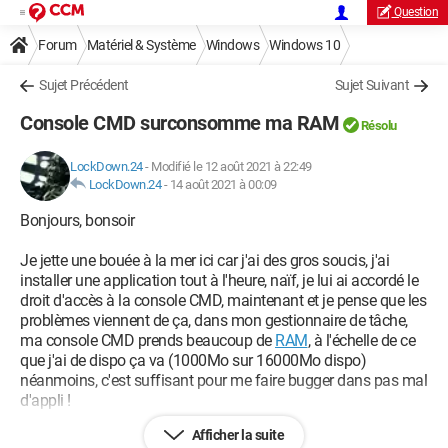
Question
Forum
Matériel & Système
Windows
Windows 10
Sujet Précédent
Sujet Suivant
Console CMD surconsomme ma RAM
Résolu
LockDown.24
-
Modifié le 12 août 2021 à 22:49
LockDown.24
-
14 août 2021 à 00:09
Bonjours, bonsoir
Je jette une bouée à la mer ici car j'ai des gros soucis, j'ai
installer une application tout à l'heure, naïf, je lui ai accordé le
droit d'accès à la console CMD, maintenant et je pense que les
problèmes viennent de ça, dans mon gestionnaire de tâche,
ma console CMD prends beaucoup de
RAM
, à l'échelle de ce
que j'ai de dispo ça va (1000Mo sur 16000Mo dispo)
néanmoins, c'est suffisant pour me faire bugger dans pas mal
d'appli !
Afficher la suite
Pour faire simple, de temps en temps, la console va