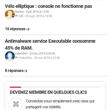
Vélo elliptique : console ne fonctionne pas
Marine
-
3 juil. 2016 à 17:09
Bill
-
25 sept. 2019 à 18:38
16 réponses
Antimalware service Executable consomme
45% de RAM.
KalenShiv
-
23 nov. 2016 à 20:36
KalenShiv
-
24 nov. 2016 à 22:58
8 réponses
DEVENEZ MEMBRE EN QUELQUES CLICS
Connectez-vous simplement avec ceux qui
partagent vos intérêts