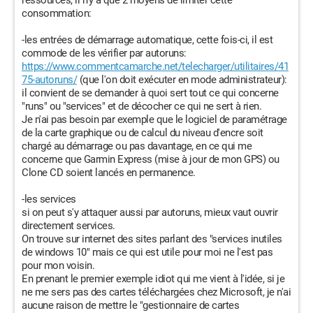
ressources, il n'y a que 2 moyens de limiter cette
consommation:
-les entrées de démarrage automatique, cette fois-ci, il est
commode de les vérifier par autoruns:
https://www.commentcamarche.net/telecharger/utilitaires/41
75-autoruns/
(que l'on doit exécuter en mode administrateur):
il convient de se demander à quoi sert tout ce qui concerne
"runs" ou "services" et de décocher ce qui ne sert à rien.
Je n'ai pas besoin par exemple que le logiciel de paramétrage
de la carte graphique ou de calcul du niveau d'encre soit
chargé au démarrage ou pas davantage, en ce qui me
concerne que Garmin Express (mise à jour de mon GPS) ou
Clone CD soient lancés en permanence.
-les services
si on peut s'y attaquer aussi par autoruns, mieux vaut ouvrir
directement services.
On trouve sur internet des sites parlant des "services inutiles
de windows 10" mais ce qui est utile pour moi ne l'est pas
pour mon voisin.
En prenant le premier exemple idiot qui me vient à l'idée, si je
ne me sers pas des cartes téléchargées chez Microsoft, je n'ai
aucune raison de mettre le "gestionnaire de cartes