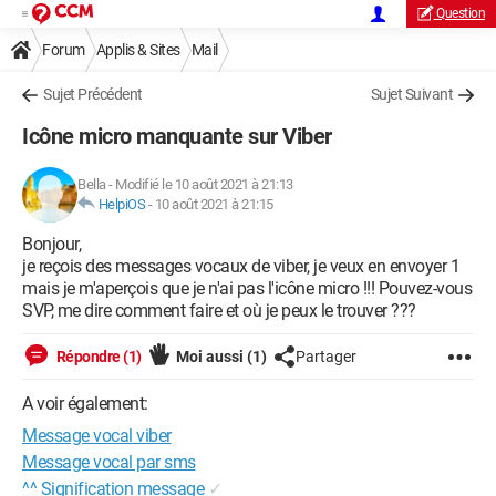
Question
Forum
Applis & Sites
Mail
Sujet Précédent
Sujet Suivant
Icône micro manquante sur Viber
Bella
-
Modifié le 10 août 2021 à 21:13
HelpiOS
-
10 août 2021 à 21:15
Bonjour,
je reçois des messages vocaux de viber, je veux en envoyer 1
mais je m'aperçois que je n'ai pas l'icône micro !!! Pouvez-vous
SVP, me dire comment faire et où je peux le trouver ???
Répondre (1)
Moi aussi
(1)
Partager
A voir également:
Message vocal viber
Message vocal par sms
^^ Signification message
✓