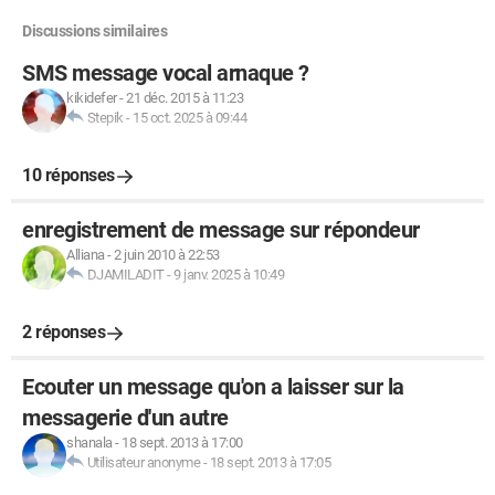
Discussions similaires
SMS message vocal arnaque ?
kikidefer
-
21 déc. 2015 à 11:23
Stepik
-
15 oct. 2025 à 09:44
10 réponses
enregistrement de message sur répondeur
Alliana
-
2 juin 2010 à 22:53
DJAMILADIT
-
9 janv. 2025 à 10:49
2 réponses
Ecouter un message qu'on a laisser sur la
messagerie d'un autre
shanala
-
18 sept. 2013 à 17:00
Utilisateur anonyme
-
18 sept. 2013 à 17:05