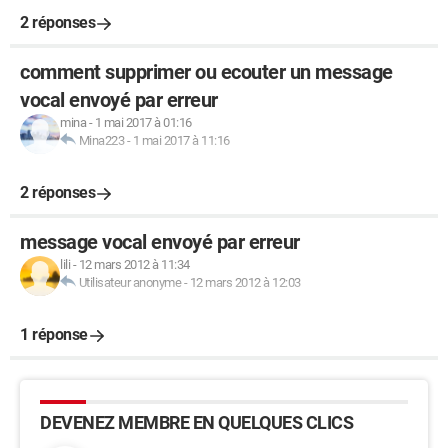
2 réponses
comment supprimer ou ecouter un message
vocal envoyé par erreur
mina
-
1 mai 2017 à 01:16
Mina223
-
1 mai 2017 à 11:16
2 réponses
message vocal envoyé par erreur
lili
-
12 mars 2012 à 11:34
Utilisateur anonyme
-
12 mars 2012 à 12:03
1 réponse
DEVENEZ MEMBRE EN QUELQUES CLICS