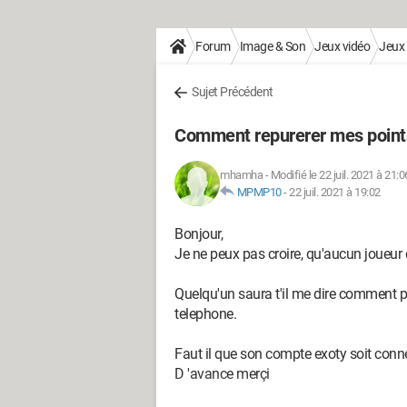
Forum
Image & Son
Jeux vidéo
Jeux 
Sujet Précédent
Comment repurerer mes points
mhamha
-
Modifié le 22 juil. 2021 à 21:0
MPMP10
-
22 juil. 2021 à 19:02
Bonjour,
Je ne peux pas croire, qu'aucun joueur 
Quelqu'un saura t'il me dire comment p
telephone.
Faut il que son compte exoty soit conne
D 'avance merçi