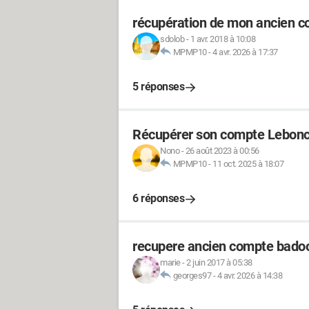
récupération de mon ancien 
sdolob
-
1 avr. 2018 à 10:08
MPMP10
-
4 avr. 2026 à 17:37
5 réponses
Récupérer son compte Lebonc
Nono
-
26 août 2023 à 00:56
MPMP10
-
11 oct. 2025 à 18:07
6 réponses
recupere ancien compte bado
marie
-
2 juin 2017 à 05:38
georges97
-
4 avr. 2026 à 14:38