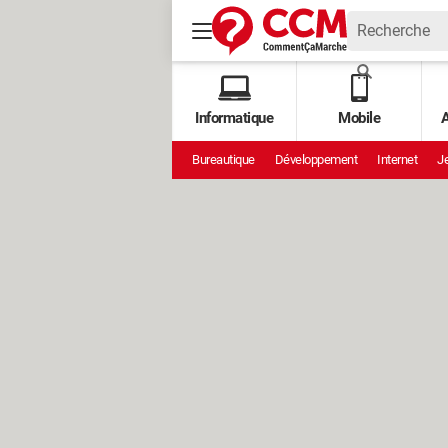
Informatique
Mobile
A
Bureautique
Développement
Internet
Je