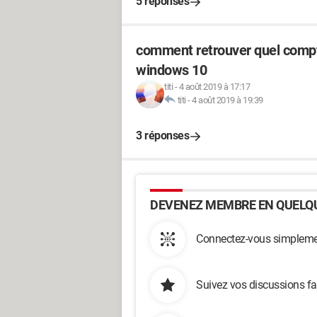
5 réponses
comment retrouver quel compte
windows 10
titi
-
4 août 2019 à 17:17
titi
-
4 août 2019 à 19:39
3 réponses
DEVENEZ MEMBRE EN QUELQU
Connectez-vous simplemen
Suivez vos discussions fa