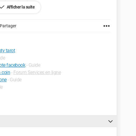
ar la modération
Afficher la suite
Partager
ty tarot
ide
pte facebook
- Guide
 coin
-
Forum Services en ligne
hone
- Guide
de