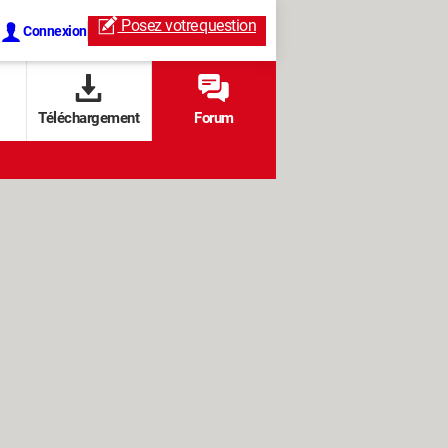
Posez votre
question
Connexion
Téléchargement
Forum