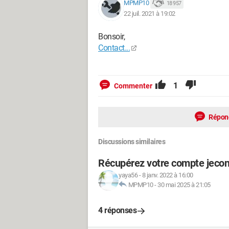
MPMP10
18 957
22 juil. 2021 à 19:02
Bonsoir,
Contact...
1
Commenter
Répon
Discussions similaires
Récupérez votre compte jecon
yaya56
-
8 janv. 2022 à 16:00
MPMP10
-
30 mai 2025 à 21:05
4 réponses