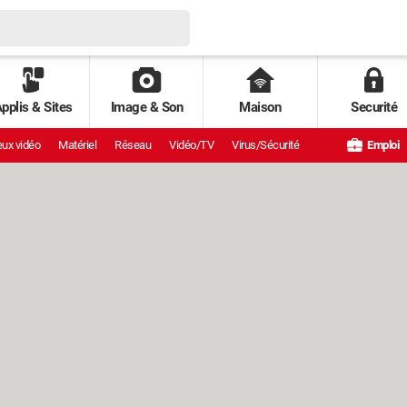
pplis & Sites
Image & Son
Maison
Securité
ux vidéo
Matériel
Réseau
Vidéo/TV
Virus/Sécurité
Emploi