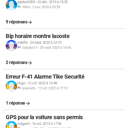
gaetan0508
-
23 déc. 2019 à 15:29
Mimi
-
2 nov. 2024 à 00:59
9 réponses
Bip horaire montre lacoste
Valeflo
-
24 sept. 2025 à 22:10
baladur13
-
25 sept. 2025 à 14:45
2 réponses
Erreur F-41 Alarme Tike Securité
Hugo
-
12 oct. 2022 à 16:48
jeannets
-
12 oct. 2022 à 17:19
1 réponse
GPS pour la voiture sans permis
magesh
-
16 oct. 2013 à 17:56