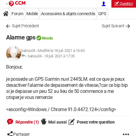
Question
Forum
Mobile
Accessoires & objets connectés
GPS
Sujet Précédent
Sujet Suivant
Alarme gps
Résolu
babou04
-
Modifié le 18 juil. 2021 à 16:43
babou04 -
18 juil. 2021 à 17:35
Bonjour,
je possede un GPS Garmin nuvi 2445LM. est ce que je peux
desactiver l'alarme de depassement de vitesse,?car ce bip bip
si je depasse un peu 52 au lieu de 50 commence a me
crisper.je vous remercie
<esconfig>Windows / Chrome 91.0.4472.124</config>
Répondre (1)
Moi aussi
Posez votre question
Partager