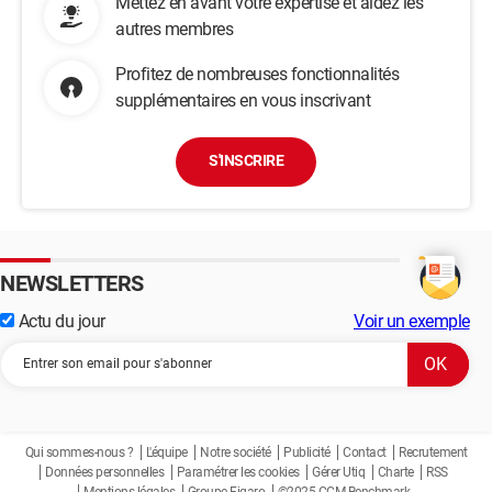
Mettez en avant votre expertise et aidez les
autres membres
Profitez de nombreuses fonctionnalités
supplémentaires en vous inscrivant
S'INSCRIRE
NEWSLETTERS
Actu du jour
Voir un exemple
Qui sommes-nous ?
L'équipe
Notre société
Publicité
Contact
Recrutement
Données personnelles
Paramétrer les cookies
Gérer Utiq
Charte
RSS
Mentions légales
Groupe Figaro
©2025 CCM Benchmark