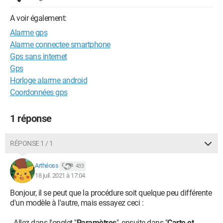
A voir également:
Alarme gps
Alarme connectee smartphone
Gps sans internet
Gps
Horloge alarme android
Coordonnées gps
1 réponse
RÉPONSE 1 / 1
Arthéoss
433
18 juil. 2021 à 17:04
Bonjour, il se peut que la procédure soit quelque peu différente
d'un modèle à l'autre, mais essayez ceci :
- Allez dans l'onglet "
Paramètres
", ensuite dans "
Carte et