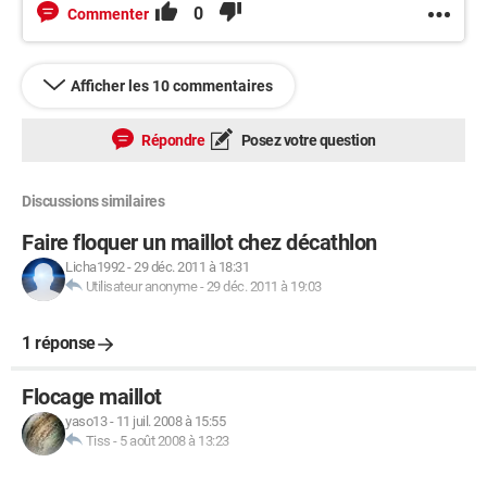
0
Commenter
Afficher les 10 commentaires
Répondre
Posez votre question
Discussions similaires
Faire floquer un maillot chez décathlon
Licha1992
-
29 déc. 2011 à 18:31
Utilisateur anonyme
-
29 déc. 2011 à 19:03
1 réponse
Flocage maillot
yaso13
-
11 juil. 2008 à 15:55
Tiss
-
5 août 2008 à 13:23