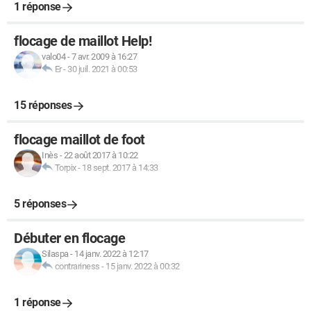
1 réponse
flocage de maillot Help!
valo04
-
7 avr. 2009 à 16:27
Er
-
30 juil. 2021 à 00:53
15 réponses
flocage maillot de foot
Inès
-
22 août 2017 à 10:22
Torpix
-
18 sept. 2017 à 14:33
5 réponses
Débuter en flocage
Silaspa
-
14 janv. 2022 à 12:17
contrariness
-
15 janv. 2022 à 00:32
1 réponse