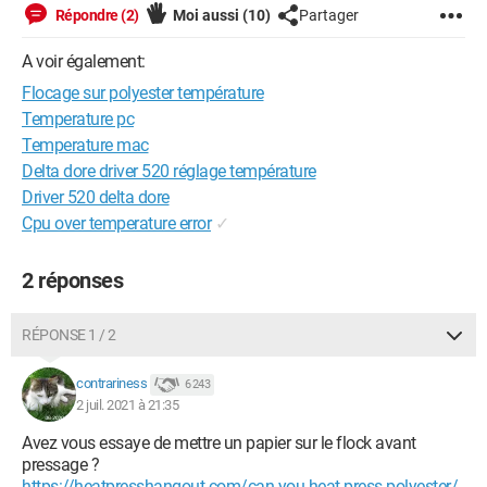
Répondre (2)
Moi aussi
(10)
Partager
A voir également:
Flocage sur polyester température
Temperature pc
Temperature mac
Delta dore driver 520 réglage température
Driver 520 delta dore
Cpu over temperature error
✓
2 réponses
RÉPONSE 1 / 2
contrariness
6 243
2 juil. 2021 à 21:35
Avez vous essaye de mettre un papier sur le flock avant
pressage ?
https://heatpresshangout.com/can-you-heat-press-polyester/