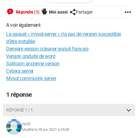
E: Impossible de trouver le paquet wicd
Répondre (1)
Moi aussi
Partager
A voir également:
Configuration:
iPhone / Safari 14.1
Le paquet « mysql-server » n'a pas de version susceptible
d'être installée
Dernière version ccleaner gratuit français
Version gratuite de word
Splitcam ancienne version
Cybera server
Mysql community server
1 réponse
RÉPONSE 1 / 1
jns55
Modifié le 30 avr. 2021 à 09:49