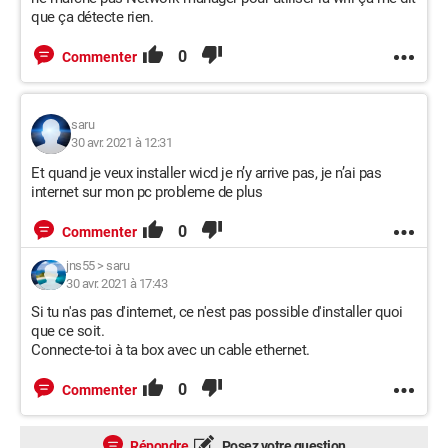
que ça détecte rien.
0
Commenter
saru
30 avr. 2021 à 12:31
Et quand je veux installer wicd je n’y arrive pas, je n’ai pas
internet sur mon pc probleme de plus
0
Commenter
jns55
>
saru
30 avr. 2021 à 17:43
Si tu n'as pas d'internet, ce n'est pas possible d'installer quoi
que ce soit.
Connecte-toi à ta box avec un cable ethernet.
0
Commenter
Répondre
Posez votre question