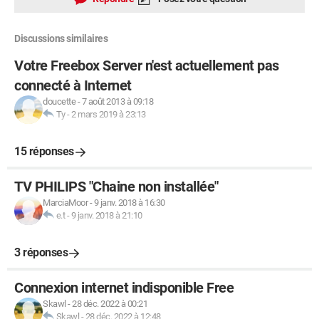
Discussions similaires
Votre Freebox Server n'est actuellement pas
connecté à Internet
doucette
-
7 août 2013 à 09:18
Ty
-
2 mars 2019 à 23:13
15 réponses
TV PHILIPS "Chaine non installée"
MarciaMoor
-
9 janv. 2018 à 16:30
e.t
-
9 janv. 2018 à 21:10
3 réponses
Connexion internet indisponible Free
Skawl
-
28 déc. 2022 à 00:21
Skawl
-
28 déc. 2022 à 12:48