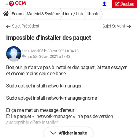
Question
Forum
Matériel & Système
Linux / Unix
Ubuntu
Sujet Précédent
Sujet Suivant
Impossible d’installer des paquet
saru
-
Modifié le 30 avr. 2021 à 04:13
jns55 -
30 avr. 2021 à 17:43
Bonjour, je n’arrive pas à installer des paquet j’ai tout essayer
et encore moins ceux de base
Sudo apt-get install network-manager
Sudo apt-get install network-manager-gnome
Et ça me met un message d’erreur
E: Le paquet « network-manager « n’a pas de version
susceptible d’être installer
Afficher la suite
Ou quand je veux installer wicd