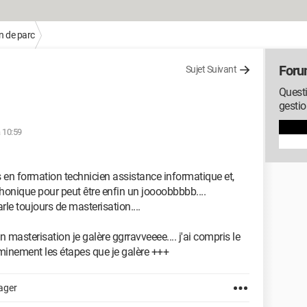
n de parc
Foru
Sujet Suivant
Questi
gestio
 10:59
s en formation technicien assistance informatique et,
éphonique pour peut être enfin un joooobbbbb....
le toujours de masterisation....
n masterisation je galère ggrravveeee.... j'ai compris le
eminement les étapes que je galère +++
ager