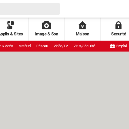
pplis & Sites
Image & Son
Maison
Securité
ux vidéo
Matériel
Réseau
Vidéo/TV
Virus/Sécurité
Emploi