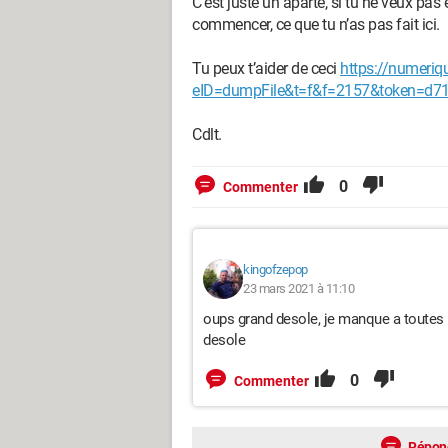
C’est juste un aparté, si tu ne veux pas 
commencer, ce que tu n’as pas fait ici.
Tu peux t’aider de ceci
https://numeriqu
eID=dumpFile&t=f&f=2157&token=d7
Cdlt.
0
Commenter
kingofzepop
23 mars 2021 à 11:10
oups grand desole, je manque a toutes l
desole
0
Commenter
Répon