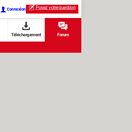
Posez votre
question
Connexion
Téléchargement
Forum