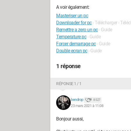
A voir également:
Masteriser un pc
Downloader for pc
- Télécharger - Tél
Remettre a zero un pc
- Guide
Temperature pc
- Guide
Forcer demarrage pc
- Guide
Double ecran pc
- Guide
1 réponse
RÉPONSE 1 / 1
bendrop
8 527
23 mars 2021 à 11:08
Bonjour aussi,