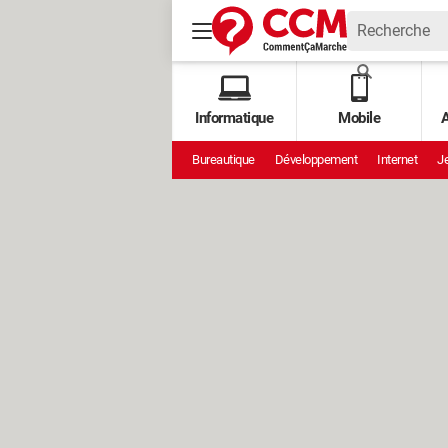
Informatique
Mobile
A
Bureautique
Développement
Internet
Je