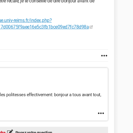
être recalé, je te conseille de dire bonjour avant de
e.univ-reims.fr/index.php?
17d00675f9aee16e5c3fb1bce09ed7fc78d98a
es politesses effectivement: bonjour a tous avant tout,
dre
Posez votre question