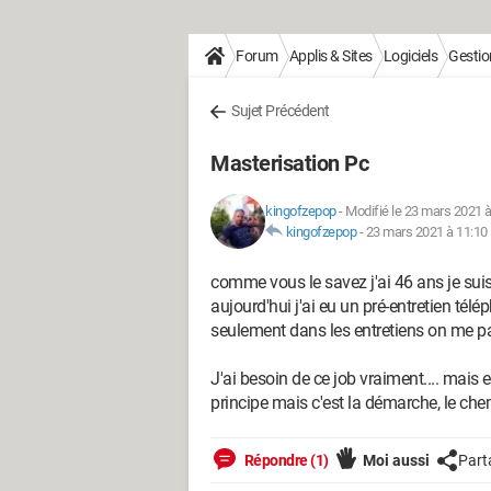
Forum
Applis & Sites
Logiciels
Gestio
Sujet Précédent
Masterisation Pc
kingofzepop
-
Modifié le 23 mars 2021 à
kingofzepop
-
23 mars 2021 à 11:10
comme vous le savez j'ai 46 ans je sui
aujourd'hui j'ai eu un pré-entretien tél
seulement dans les entretiens on me par
J'ai besoin de ce job vraiment.... mais e
principe mais c'est la démarche, le ch
Répondre (1)
Moi aussi
Part