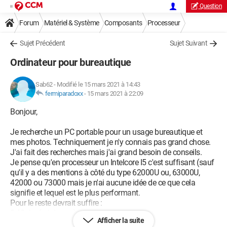
Question
Forum
Matériel & Système
Composants
Processeur
Sujet Précédent
Sujet Suivant
Ordinateur pour bureautique
Sab62
-
Modifié le 15 mars 2021 à 14:43
fermiparadoxx
-
15 mars 2021 à 22:09
Bonjour,
Je recherche un PC portable pour un usage bureautique et
mes photos. Techniquement je n'y connais pas grand chose.
J'ai fait des recherches mais j'ai grand besoin de conseils.
Je pense qu'en processeur un Intelcore I5 c'est suffisant (sauf
qu'il y a des mentions à côté du type 62000U ou, 63000U,
42000 ou 73000 mais je n'ai aucune idée de ce que cela
signifie et lequel est le plus performant.
Pour le reste devrait suffire :
2,40ghz (minimum)
Afficher la suite
8 Go RAM DDR4 (est ce qu'il y a une grosse différence avec le