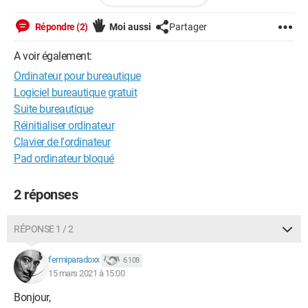
DDR3?)
240 SSD
Répondre (2)
Moi aussi
Partager
Écran minimum 14 full HD
HDMI/wifi/bluetooth
A voir également:
Je ne sais pas ce que c'est Nividia Quadro
Ordinateur pour bureautique
Marque : Lenovo, Asus. Avez vous d'autres marques à me
conseiller.
Logiciel bureautique gratuit
Suite bureautique
D'avance merci
Réinitialiser ordinateur
Sab
Clavier de l'ordinateur
Pad ordinateur bloqué
2 réponses
RÉPONSE 1 / 2
fermiparadoxx
6 108
15 mars 2021 à 15:00
Bonjour,