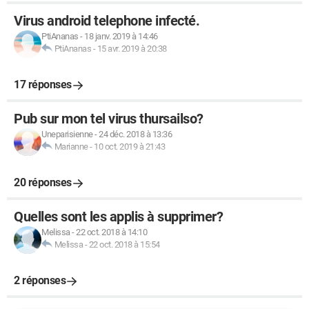
Virus android telephone infecté.
PtiAnanas
-
18 janv. 2019 à 14:46
PtiAnanas
-
15 avr. 2019 à 20:38
17 réponses
Pub sur mon tel virus thursailso?
Uneparisienne
-
24 déc. 2018 à 13:36
Marianne
-
10 oct. 2019 à 21:43
20 réponses
Quelles sont les applis à supprimer?
Melissa
-
22 oct. 2018 à 14:10
Melissa
-
22 oct. 2018 à 15:54
2 réponses