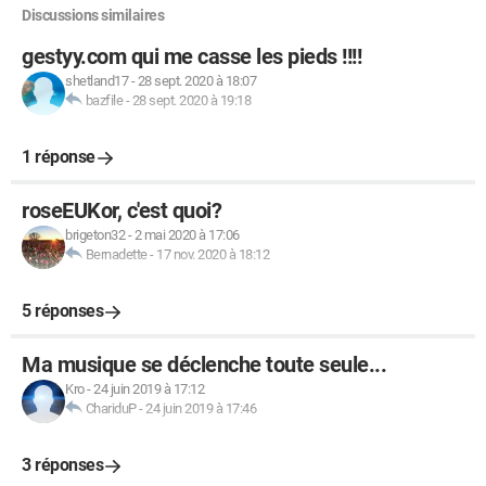
Discussions similaires
gestyy.com qui me casse les pieds !!!!
shetland17
-
28 sept. 2020 à 18:07
bazfile
-
28 sept. 2020 à 19:18
1 réponse
roseEUKor, c'est quoi?
brigeton32
-
2 mai 2020 à 17:06
Bernadette
-
17 nov. 2020 à 18:12
5 réponses
Ma musique se déclenche toute seule...
Kro
-
24 juin 2019 à 17:12
ChariduP
-
24 juin 2019 à 17:46
3 réponses