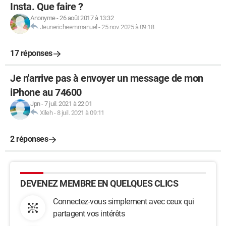
Insta. Que faire ?
Anonyme
-
26 août 2017 à 13:32
Jeunericheemmanuel
-
25 nov. 2025 à 09:18
17 réponses
Je n'arrive pas à envoyer un message de mon
iPhone au 74600
Jpn
-
7 juil. 2021 à 22:01
Xileh
-
8 juil. 2021 à 09:11
2 réponses
DEVENEZ MEMBRE EN QUELQUES CLICS
Connectez-vous simplement avec ceux qui
partagent vos intérêts