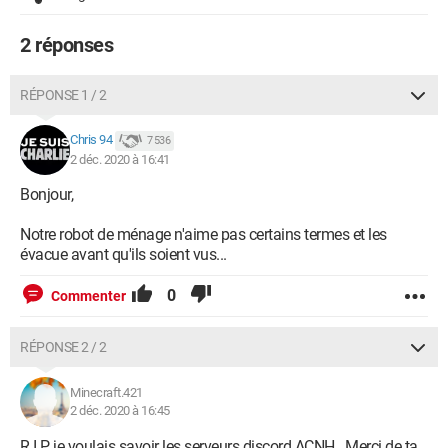
2 réponses
RÉPONSE 1 / 2
Chris 94
7 536
2 déc. 2020 à 16:41
Bonjour,
Notre robot de ménage n'aime pas certains termes et les
évacue avant qu'ils soient vus...
0
Commenter
RÉPONSE 2 / 2
Minecraft.421
2 déc. 2020 à 16:45
R.I.P je voulais savoir les serveurs discord ACNH.. Merci de ta