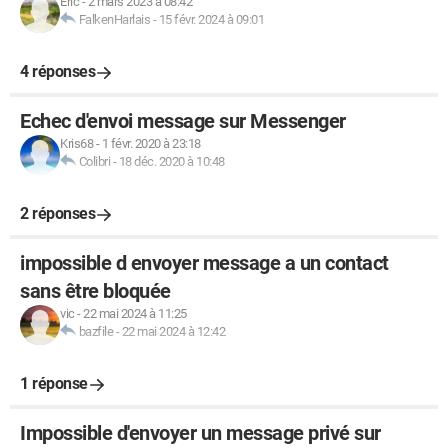
Eric
-
2 mars 2023 à 08:42
FalkenHarlais
-
15 févr. 2024 à 09:01
4 réponses
Echec d'envoi message sur Messenger
Kris68
-
1 févr. 2020 à 23:18
Colibri
-
18 déc. 2020 à 10:48
2 réponses
impossible d envoyer message a un contact
sans être bloquée
vic
-
22 mai 2024 à 11:25
bazfile
-
22 mai 2024 à 12:42
1 réponse
Impossible d'envoyer un message privé sur