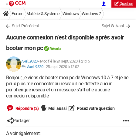
Question
Forum
Matériel & Système
Windows
Windows 7
Sujet Précédent
Sujet Suivant
Aucune connexion n’est disponible après avoir
booter mon pc
Résolu
Axel_9320
-
Modifié le 24 sept. 2020 à 21:15
Axel_9320
-
25 sept. 2020 à 12:02
Bonjour, je viens de booter mon pc de Windows 10 à 7 et je ne
peux plus me connecter au réseau il ne détecte aucun
périphérique réseau et un message s’affiche aucune
connexion disponible
Répondre (2)
Moi aussi
Posez votre question
Partager
A voir également: