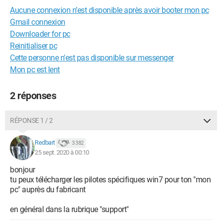
Aucune connexion n’est disponible après avoir booter mon pc
Gmail connexion
Downloader for pc
Reinitialiser pc
Cette personne n'est pas disponible sur messenger
Mon pc est lent
2 réponses
RÉPONSE 1 / 2
Redbart
3 382
25 sept. 2020 à 00:10
bonjour
tu peux télécharger les pilotes spécifiques win7 pour ton "mon
pc" auprès du fabricant
en général dans la rubrique "support"