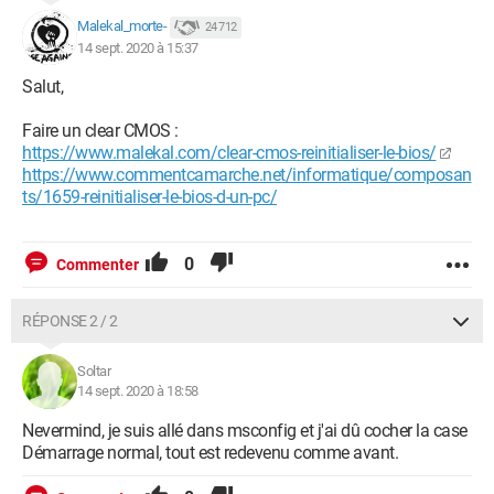
Malekal_morte-
24 712
14 sept. 2020 à 15:37
Salut,
Faire un clear CMOS :
https://www.malekal.com/clear-cmos-reinitialiser-le-bios/
https://www.commentcamarche.net/informatique/composan
ts/1659-reinitialiser-le-bios-d-un-pc/
0
Commenter
RÉPONSE 2 / 2
Soltar
14 sept. 2020 à 18:58
Nevermind, je suis allé dans msconfig et j'ai dû cocher la case
Démarrage normal, tout est redevenu comme avant.