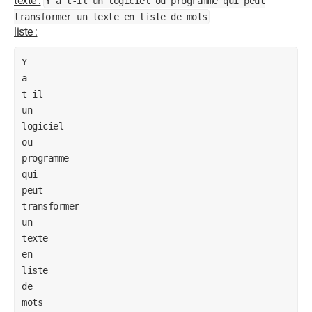
texte :
Y a t-il un logiciel ou programme qui peut
transformer un texte en liste de mots
liste :
Y 
a
t-il 
un 
logiciel 
ou 
programme 
qui 
peut 
transformer 
un 
texte 
en 
liste 
de 
mots