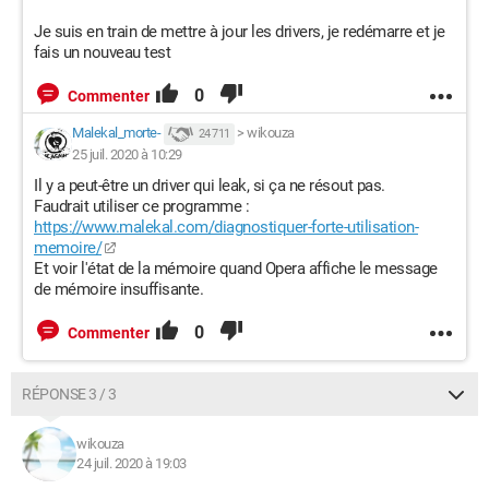
Je suis en train de mettre à jour les drivers, je redémarre et je
fais un nouveau test
0
Commenter
Malekal_morte-
>
wikouza
24 711
25 juil. 2020 à 10:29
Il y a peut-être un driver qui leak, si ça ne résout pas.
Faudrait utiliser ce programme :
https://www.malekal.com/diagnostiquer-forte-utilisation-
memoire/
Et voir l'état de la mémoire quand Opera affiche le message
de mémoire insuffisante.
0
Commenter
RÉPONSE 3 / 3
wikouza
24 juil. 2020 à 19:03