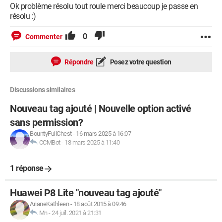
Ok problème résolu tout roule merci beaucoup je passe en
résolu :)
0
Commenter
Répondre
Posez votre question
Discussions similaires
Nouveau tag ajouté | Nouvelle option activé
sans permission?
BountyFullChest
-
16 mars 2025 à 16:07
CCMBot
-
18 mars 2025 à 11:40
1 réponse
Huawei P8 Lite "nouveau tag ajouté"
ArianeKathleen
-
18 août 2015 à 09:46
Mn
-
24 juil. 2021 à 21:31