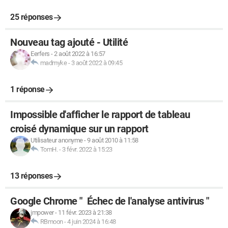
25 réponses
Nouveau tag ajouté - Utilité
Eerfers
-
2 août 2022 à 16:57
madmyke
-
3 août 2022 à 09:45
1 réponse
Impossible d'afficher le rapport de tableau
croisé dynamique sur un rapport
Utilisateur anonyme
-
9 août 2010 à 11:58
TomH.
-
3 févr. 2022 à 15:23
13 réponses
Google Chrome " Échec de l'analyse antivirus "
jmpower
-
11 févr. 2023 à 21:38
RBmoon
-
4 juin 2024 à 16:48