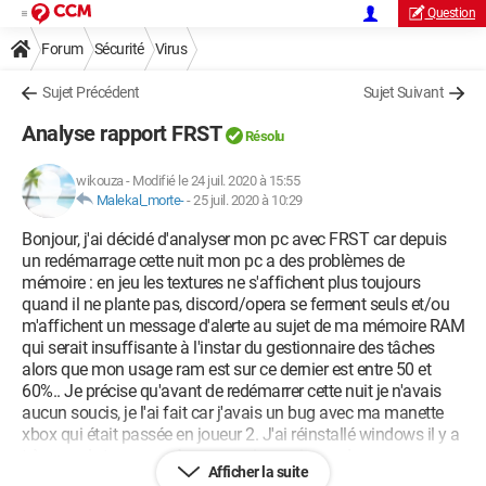
Question
Forum
Sécurité
Virus
Sujet Précédent
Sujet Suivant
Analyse rapport FRST
Résolu
wikouza
-
Modifié le 24 juil. 2020 à 15:55
Malekal_morte-
-
25 juil. 2020 à 10:29
Bonjour, j'ai décidé d'analyser mon pc avec FRST car depuis
un redémarrage cette nuit mon pc a des problèmes de
mémoire : en jeu les textures ne s'affichent plus toujours
quand il ne plante pas, discord/opera se ferment seuls et/ou
m'affichent un message d'alerte au sujet de ma mémoire RAM
qui serait insuffisante à l'instar du gestionnaire des tâches
alors que mon usage ram est sur ce dernier est entre 50 et
60%.. Je précise qu'avant de redémarrer cette nuit je n'avais
aucun soucis, je l'ai fait car j'avais un bug avec ma manette
xbox qui était passée en joueur 2. J'ai réinstallé windows il y a
très peu de temps après un soucis au niveau du
Afficher la suite
clavier/langues.